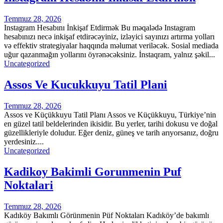
Temmuz 28, 2026
Instagram Hesabını İnkişaf Etdirmək Bu məqalədə Instagram
hesabınızı necə inkişaf etdirəcəyiniz, izləyici sayınızı artırma yolları
və effektiv strategiyalar haqqında məlumat veriləcək. Sosial mediada
uğur qazanmağın yollarını öyrənəcəksiniz. İnstaqram, yalnız şəkil...
Uncategorized
Assos Ve Kucukkuyu Tatil Plani
Temmuz 28, 2026
Assos ve Küçükkuyu Tatil Planı Assos ve Küçükkuyu, Türkiye’nin
en güzel tatil beldelerinden ikisidir. Bu yerler, tarihi dokusu ve doğal
güzellikleriyle doludur. Eğer deniz, güneş ve tarih arıyorsanız, doğru
yerdesiniz....
Uncategorized
Kadikoy Bakimli Gorunmenin Puf
Noktalari
Temmuz 28, 2026
Kadıköy Bakımlı Görünmenin Püf Noktaları Kadıköy’de bakımlı