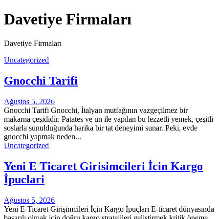
Skip
Davetiye Firmaları
to
content
Davetiye Firmaları
Uncategorized
Gnocchi Tarifi
Ağustos 5, 2026
Gnocchi Tarifi Gnocchi, İtalyan mutfağının vazgeçilmez bir
makarna çeşididir. Patates ve un ile yapılan bu lezzetli yemek, çeşitli
soslarla sunulduğunda harika bir tat deneyimi sunar. Peki, evde
gnocchi yapmak neden...
Uncategorized
Yeni E Ticaret Girisimcileri İcin Kargo
İpuclari
Ağustos 5, 2026
Yeni E-Ticaret Girişimcileri İçin Kargo İpuçları E-ticaret dünyasında
başarılı olmak için doğru kargo stratejileri geliştirmek kritik öneme