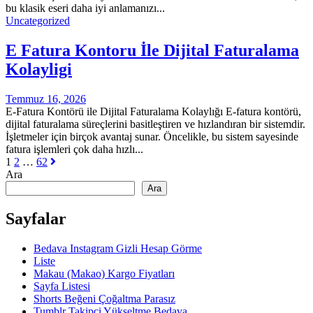
bu klasik eseri daha iyi anlamanızı...
Uncategorized
E Fatura Kontoru İle Dijital Faturalama
Kolayligi
Temmuz 16, 2026
E-Fatura Kontörü ile Dijital Faturalama Kolaylığı E-fatura kontörü,
dijital faturalama süreçlerini basitleştiren ve hızlandıran bir sistemdir.
İşletmeler için birçok avantaj sunar. Öncelikle, bu sistem sayesinde
fatura işlemleri çok daha hızlı...
Yazı
1
2
…
62
Ara
sayfalaması
Ara
Sayfalar
Bedava Instagram Gizli Hesap Görme
Liste
Makau (Makao) Kargo Fiyatları
Sayfa Listesi
Shorts Beğeni Çoğaltma Parasız
Tumblr Takipçi Yükseltme Bedava