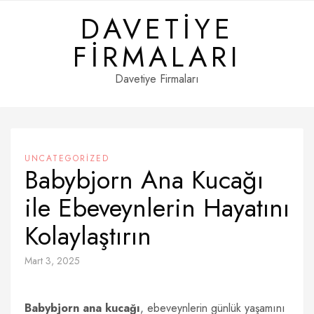
Skip
DAVETIYE
to
content
FIRMALARI
Davetiye Firmaları
UNCATEGORIZED
Babybjorn Ana Kucağı
ile Ebeveynlerin Hayatını
Kolaylaştırın
Mart 3, 2025
Babybjorn ana kucağı
, ebeveynlerin günlük yaşamını