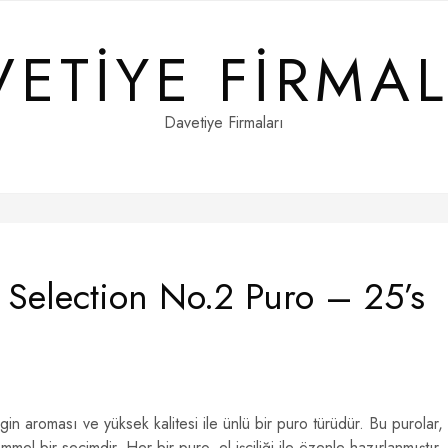
VETIYE FIRMAL
Davetiye Firmaları
 Selection No.2 Puro – 25’s
gin aroması ve yüksek kalitesi ile ünlü bir puro türüdür. Bu purolar,
el bir seçimdir. Her bir puro, el işçiliği ile özenle hazırlanmıştır.