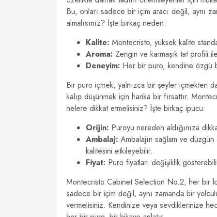
Bu, onları sadece bir içim aracı değil, aynı z
almalısınız? İşte birkaç neden:
Kalite:
Montecristo, yüksek kalite standart
Aroma:
Zengin ve karmaşık tat profili il
Deneyim:
Her bir puro, kendine özgü bi
Bir puro içmek, yalnızca bir şeyler içmekten da
kalıp düşünmek için harika bir fırsattır. Monte
nelere dikkat etmelisiniz? İşte birkaç ipucu:
Orijin:
Puroyu nereden aldığınıza dikkat 
Ambalaj:
Ambalajın sağlam ve düzgün o
kalitesini etkileyebilir.
Fiyat:
Puro fiyatları değişiklik gösterebil
Montecristo Cabinet Selection No.2, her bir l
sadece bir içim değil, aynı zamanda bir yolcu
vermelisiniz. Kendinize veya sevdiklerinize hedi
her bir puro, bir hikaye anlatır.