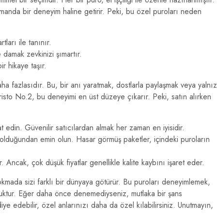
amanda bir deneyim haline getirir. Peki, bu özel puroları neden
ları ile tanınır.
e damak zevkinizi şımartır.
r hikaye taşır.
ha fazlasıdır. Bu, bir anı yaratmak, dostlarla paylaşmak veya yalnız
cristo No.2, bu deneyimi en üst düzeye çıkarır. Peki, satın alırken
edin. Güvenilir satıcılardan almak her zaman en iyisidir.
lduğundan emin olun. Hasar görmüş paketler, içindeki puroların
ir. Ancak, çok düşük fiyatlar genellikle kalite kaybını işaret eder.
okmada sizi farklı bir dünyaya götürür. Bu puroları deneyimlemek,
luktur. Eğer daha önce denemediyseniz, mutlaka bir şans
ye edebilir, özel anlarınızı daha da özel kılabilirsiniz. Unutmayın,