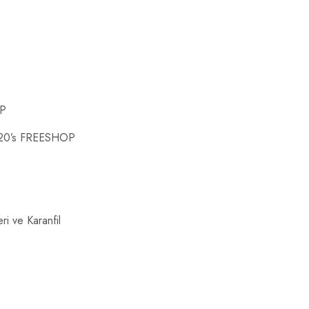
OP
o 20’s FREESHOP
i ve Karanfil