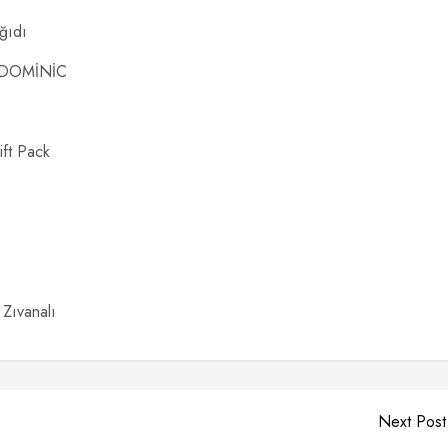
ğıdı
k DOMİNİC
ft Pack
Zıvanalı
Next Post