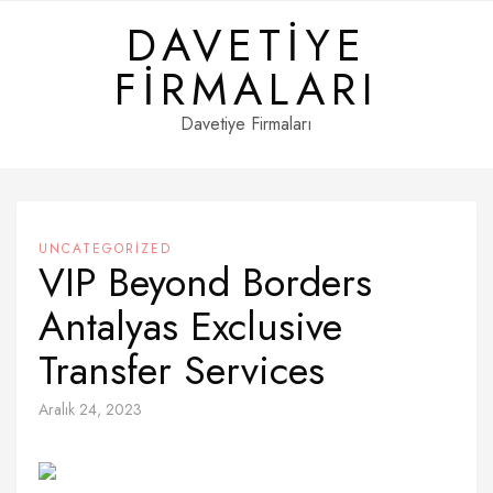
Skip
DAVETIYE
to
content
FIRMALARI
Davetiye Firmaları
UNCATEGORIZED
VIP Beyond Borders
Antalyas Exclusive
Transfer Services
Aralık 24, 2023