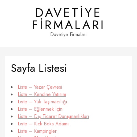
Skip
DAVETIYE
to
content
FIRMALARI
Davetiye Firmaları
Sayfa Listesi
Liste – Yazar Çevresi
Liste – Kendine Yatırım
Liste – Yük Taşımacılığı
Liste – Eğlenmek İçin
Liste – Dış Ticaret Danışmanlıkları
Liste – Kick Boks Adamı
Liste – Kampingler