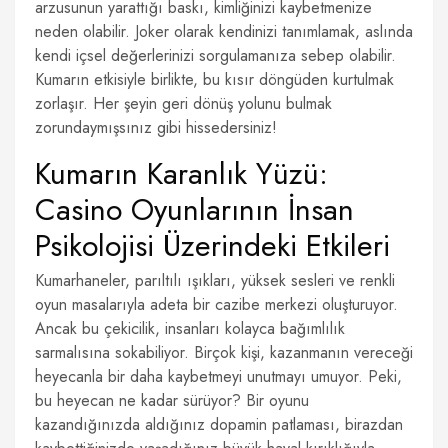
arzusunun yarattığı baskı, kimliğinizi kaybetmenize
neden olabilir. Joker olarak kendinizi tanımlamak, aslında
kendi içsel değerlerinizi sorgulamanıza sebep olabilir.
Kumarın etkisiyle birlikte, bu kısır döngüden kurtulmak
zorlaşır. Her şeyin geri dönüş yolunu bulmak
zorundaymışsınız gibi hissedersiniz!
Kumarın Karanlık Yüzü:
Casino Oyunlarının İnsan
Psikolojisi Üzerindeki Etkileri
Kumarhaneler, parıltılı ışıkları, yüksek sesleri ve renkli
oyun masalarıyla adeta bir cazibe merkezi oluşturuyor.
Ancak bu çekicilik, insanları kolayca bağımlılık
sarmalısına sokabiliyor. Birçok kişi, kazanmanın vereceği
heyecanla bir daha kaybetmeyi unutmayı umuyor. Peki,
bu heyecan ne kadar sürüyor? Bir oyunu
kazandığınızda aldığınız dopamin patlaması, birazdan