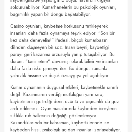
kaybettiğinizde yaşadığınız büyük hayal kırıklığıyla
soldurulabiliyor. Kumarhanelerin bu psikolojik oyunları,
bağımlılık yapan bir döngü başlatabiliyor.
Casino oyunları, kaybetme korkusunu tetikleyerek
insanları daha fazla oynamaya teşvik ediyor. “Son bir
kez daha deneyelim!” ifadesi, birçok kumarbazın
dilinden düşmeyen bir söz. İnsan beyni, kaybettiği
parayı geri kazanma arzusuyla yanıp tutuşabiliyor. Bu
durum, “tamir etme” davranışı olarak bilinir ve insanları
daha fazla riske girmeye iter. Bu döngü, zamanla
yalnızlık hissine ve düşük özsaygıya yol açabiliyor.
Kumar oynamanın duygusal etkileri, kaybetmekle sınırlı
değil. Kazanmanın verdiği mutluluğun yanı sıra,
kaybetmenin getirdiği derin üzüntü ve pişmanlık da göz
ardı edilemez. Oyun masalarında kaybeden bireylerin
sıklıkla ruh hallerinin değiştiği gözlemleniyor.
Kazandıklarında bir kahraman, kaybettiklerinde ise
kaybeden hissi, psikolojik açıdan insanları zorlayabiliyor.