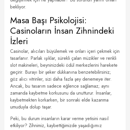
bekliyor.
Masa Başı Psikolojisi:
Casinoların İnsan Zihnindeki
İzleri
Casinolar, alıcıları büyülemek ve onları içeri çekmek için
tasarlanır. Parlak ışıklar, sürekli çalan müzikler ve renkli
slot makineleri, beyninizdeki ödül merkezlerini harekete
geçirir. Burayı bir şeker dükkanına benzetebilirsiniz;
göz alıcı vitrinler, sizi daha fazla şey denemeye iter.
Ancak, bu tasarım sadece eğlence sağlamaz; aynı
zamanda kaybetme korkusunu da unutturur. İnsanlar,
kaybetmekten korkarken, bir sonraki elde kazanma
umuduyla dolup taşar.
Peki, bu durum insanların karar verme yetisini nasıl
etkiliyor? Zihnimiz, kaybettiğimizde yaşadığımız