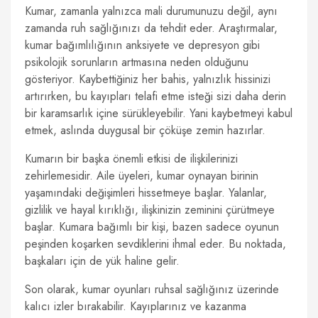
Kumar, zamanla yalnızca mali durumunuzu değil, aynı
zamanda ruh sağlığınızı da tehdit eder. Araştırmalar,
kumar bağımlılığının anksiyete ve depresyon gibi
psikolojik sorunların artmasına neden olduğunu
gösteriyor. Kaybettiğiniz her bahis, yalnızlık hissinizi
artırırken, bu kayıpları telafi etme isteği sizi daha derin
bir karamsarlık içine sürükleyebilir. Yani kaybetmeyi kabul
etmek, aslında duygusal bir çöküşe zemin hazırlar.
Kumarın bir başka önemli etkisi de ilişkilerinizi
zehirlemesidir. Aile üyeleri, kumar oynayan birinin
yaşamındaki değişimleri hissetmeye başlar. Yalanlar,
gizlilik ve hayal kırıklığı, ilişkinizin zeminini çürütmeye
başlar. Kumara bağımlı bir kişi, bazen sadece oyunun
peşinden koşarken sevdiklerini ihmal eder. Bu noktada,
başkaları için de yük haline gelir.
Son olarak, kumar oyunları ruhsal sağlığınız üzerinde
kalıcı izler bırakabilir. Kayıplarınız ve kazanma