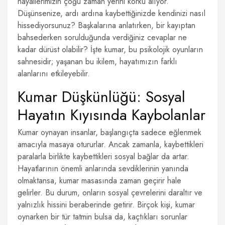
hayallerimizin çoğu zaman yerini korku alıyor.
Düşünsenize, ardı ardına kaybettiğinizde kendinizi nasıl
hissediyorsunuz? Başkalarına anlatırken, bir kayıptan
bahsederken sorulduğunda verdiğiniz cevaplar ne
kadar dürüst olabilir? İşte kumar, bu psikolojik oyunların
sahnesidir; yaşanan bu ikilem, hayatımızın farklı
alanlarını etkileyebilir.
Kumar Düşkünlüğü: Sosyal
Hayatın Kıyısında Kaybolanlar
Kumar oynayan insanlar, başlangıçta sadece eğlenmek
amacıyla masaya otururlar. Ancak zamanla, kaybettikleri
paralarla birlikte kaybettikleri sosyal bağlar da artar.
Hayatlarının önemli anlarında sevdiklerinin yanında
olmaktansa, kumar masasında zaman geçirir hale
gelirler. Bu durum, onların sosyal çevrelerini daraltır ve
yalnızlık hissini beraberinde getirir. Birçok kişi, kumar
oynarken bir tür tatmin bulsa da, kaçtıkları sorunlar