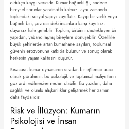
oldukça kaygı vericidir. Kumar bağımlılığı, sadece
bireysel sorunlar yaratmakla kalmaz, aynı zamanda
toplumdaki sosyal yapıyı zayıflatır. Kayıp bir varlık veya
bağımlı biri, çevresindeki insanlara karşı kayıtsız,
duyarsız hale gelebilir. Toplum, birbirini destekleyen bir
yapıdan, yabancılaşmış bireylere dönüşebilir. Özellikle
büyük şehirlerde artan kumarhane sayıları, toplumsal
güvenin erozyonuna katkıda bulunur ve sonuç olarak
herkesin yaşam kalitesini düşürür.
Kısacası, kumar oynamanın sıradan bir eğlence aracı
olarak görülmesi, bu psikolojik ve toplumsal maliyetlerin
göz ardı edilmesine neden olabilir. Bu yüzden, daha
sağlıklı ve olumlu alışkanlıklar geliştirmek her zaman
daha faydalıdır.
Risk ve İllüzyon: Kumarın
Psikolojisi ve İnsan