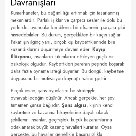
Davranışları
Kumarhaneler, bu bağımlılığı artırmak için tasarlanmış
mekanlardır. Parlak ışıklar ve çarpıcı sesler ile dolu bu
yerlerde, oyuncular kendilerini bir efsanenin parçası gibi
hissedebilirler. Bu durum, gerçeklikten bir kaçış sağlar.
Fakat işin ilginç yanı, birçok kişi kaybettiklerinde bile
kazandıklarını düşünmeye devam eder.
Kayıp
İllüzyonu
, insanların tutumlarını etkileyen güçlü bir
psikolojik olgudur. Kaybettikleri paranın peşinde koşarak
daha fazla oynama isteği duyarlar. Bu döngü, kaybetme
duygusunu bir motivasyon kaynağı haline getirir.
Birçok insan, şans oyunlarını bir stratejiyle
oynayabileceğini düşünür. Ancak gerçekte, her şey
tamamen şansa bağlıdır.
Şans algısı
, kişinin kendi
kaybetme ve kazanma hikayelerine dayalı olarak
şekillenir. İnsanlar, geçmişteki küçük kazanımlarına
odaklanarak büyük kazanç hayalleri kurarlar. Oysa
gerçekte, bu hayaller genellikle başarısızlıkla