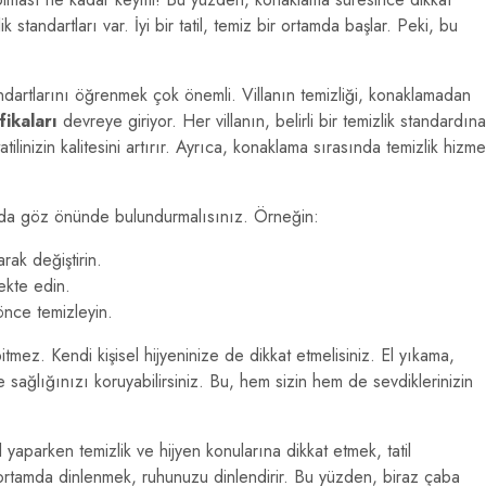
 standartları var. İyi bir tatil, temiz bir ortamda başlar. Peki, bu
andartlarını öğrenmek çok önemli. Villanın temizliği, konaklamadan
fikaları
devreye giriyor. Her villanın, belirli bir temizlik standardına
tilinizin kalitesini artırır. Ayrıca, konaklama sırasında temizlik hizme
ızı da göz önünde bulundurmalısınız. Örneğin:
rak değiştirin.
ekte edin.
önce temizleyin.
bitmez. Kendi kişisel hijyeninize de dikkat etmelisiniz. El yıkama,
e sağlığınızı koruyabilirsiniz. Bu, hem sizin hem de sevdiklerinizin
l yaparken temizlik ve hijyen konularına dikkat etmek, tatil
ir ortamda dinlenmek, ruhunuzu dinlendirir. Bu yüzden, biraz çaba