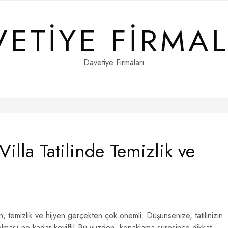
VETIYE FIRMAL
Davetiye Firmaları
illa Tatilinde Temizlik ve
n, temizlik ve hijyen gerçekten çok önemli. Düşünsenize, tatilinizin
 olması ne kadar keyifli! Bu yüzden, konaklama süresince dikkat