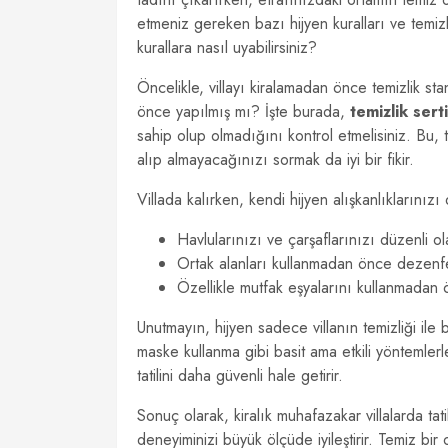
etmeniz gereken bazı hijyen kuralları ve temizlik
kurallara nasıl uyabilirsiniz?
Öncelikle, villayı kiralamadan önce temizlik st
önce yapılmış mı? İşte burada,
temizlik serti
sahip olup olmadığını kontrol etmelisiniz. Bu, ta
alıp almayacağınızı sormak da iyi bir fikir.
Villada kalırken, kendi hijyen alışkanlıkların
Havlularınızı ve çarşaflarınızı düzenli ola
Ortak alanları kullanmadan önce dezenf
Özellikle mutfak eşyalarını kullanmadan 
Unutmayın, hijyen sadece villanın temizliği ile 
maske kullanma gibi basit ama etkili yöntemlerl
tatilini daha güvenli hale getirir.
Sonuç olarak, kiralık muhafazakar villalarda tati
deneyiminizi büyük ölçüde iyileştirir. Temiz b