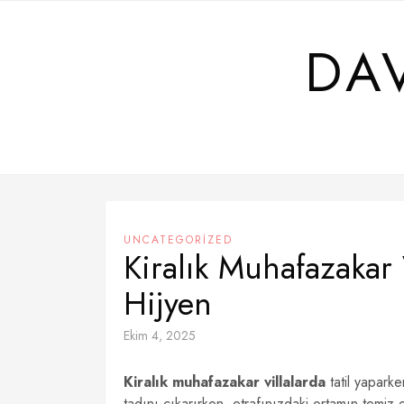
Skip
to
DA
content
UNCATEGORIZED
Kiralık Muhafazakar V
Hijyen
Ekim 4, 2025
Kiralık muhafazakar villalarda
tatil yaparke
tadını çıkarırken, etrafınızdaki ortamın temiz