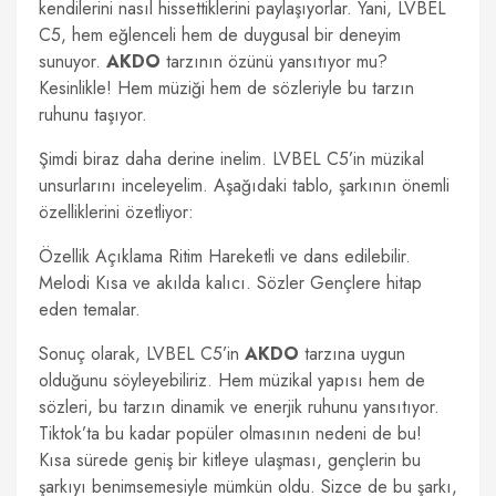
kendilerini nasıl hissettiklerini paylaşıyorlar. Yani, LVBEL
C5, hem eğlenceli hem de duygusal bir deneyim
sunuyor.
AKDO
tarzının özünü yansıtıyor mu?
Kesinlikle! Hem müziği hem de sözleriyle bu tarzın
ruhunu taşıyor.
Şimdi biraz daha derine inelim. LVBEL C5’in müzikal
unsurlarını inceleyelim. Aşağıdaki tablo, şarkının önemli
özelliklerini özetliyor:
Özellik Açıklama Ritim Hareketli ve dans edilebilir.
Melodi Kısa ve akılda kalıcı. Sözler Gençlere hitap
eden temalar.
Sonuç olarak, LVBEL C5’in
AKDO
tarzına uygun
olduğunu söyleyebiliriz. Hem müzikal yapısı hem de
sözleri, bu tarzın dinamik ve enerjik ruhunu yansıtıyor.
Tiktok’ta bu kadar popüler olmasının nedeni de bu!
Kısa sürede geniş bir kitleye ulaşması, gençlerin bu
şarkıyı benimsemesiyle mümkün oldu. Sizce de bu şarkı,