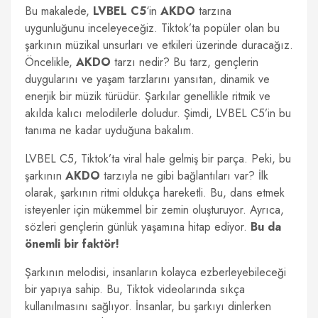
Bu makalede,
LVBEL C5
‘in
AKDO
tarzına
uygunluğunu inceleyeceğiz. Tiktok’ta popüler olan bu
şarkının müzikal unsurları ve etkileri üzerinde duracağız.
Öncelikle,
AKDO
tarzı nedir? Bu tarz, gençlerin
duygularını ve yaşam tarzlarını yansıtan, dinamik ve
enerjik bir müzik türüdür. Şarkılar genellikle ritmik ve
akılda kalıcı melodilerle doludur. Şimdi, LVBEL C5’in bu
tanıma ne kadar uyduğuna bakalım.
LVBEL C5, Tiktok’ta viral hale gelmiş bir parça. Peki, bu
şarkının
AKDO
tarzıyla ne gibi bağlantıları var? İlk
olarak, şarkının ritmi oldukça hareketli. Bu, dans etmek
isteyenler için mükemmel bir zemin oluşturuyor. Ayrıca,
sözleri gençlerin günlük yaşamına hitap ediyor.
Bu da
önemli bir faktör!
Şarkının melodisi, insanların kolayca ezberleyebileceği
bir yapıya sahip. Bu, Tiktok videolarında sıkça
kullanılmasını sağlıyor. İnsanlar, bu şarkıyı dinlerken