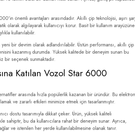
0'in önemli avantajları arasındadır. Akıllı çip teknolojisi, aşırı şar
ik olarak algılayarak kullanıcıyı korur. Basit bir kullanım arayüzüne
ıkla kullanılabilir.
eni bir devrim olarak adlandırılabilir. Üstün performansı, akıllı çip
beğenisini kazanmış durumda. Yüksek kalitede bir deneyim sunan bu
siz bir seçenek sunmaktadır.
asına Katılan Vozol Star 6000
ernatifler arasında hızla popülerlik kazanan bir üründür. Bu elektron
ılamak ve zararlı etkileri minimize etmek için tasarlanmıştır.
nıcı dostu tasarımıyla dikkat çeker. Ürün, yüksek kaliteli
le sahiptir, bu da kullanıcılara rahat bir deneyim sunar. Ayrıca,
sağlar ve istenilen her yerde kullanılabilmesine olanak tanır.