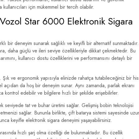
kullanıcıları için mükemmel bir tercih olabilir.
 Vozol Star 6000 Elektronik Sigara
klı bir deneyim sunarak sağlıklı ve keyifli bir alternatif sunmaktadır.
, daha güçlü ve ileri seviye özellikleriyle dikkat çekmektedir. Bu
ımını, kullanıcı dostu özelliklerini ve performansını detaylı bir
. Şık ve ergonomik yapısıyla elinizde rahatça tutabileceğiniz bir his
örsel açıdan da hoş bir deneyim sunar. Aynı zamanda, parlak ekranı
 kontrol edebilir ve bilgilere hızlı bir şekilde erişebilirler.
seviyede tat ve buhar üretimi sağlar. Gelişmiş bobin teknolojisi
tmenizi sağlar. Bununla birlikte, çift batarya sistemi sayesinde uzu
nca keyifle elektronik sigara deneyimi yaşayabilirsiniz.
arasında hızlı şarj olma özelliği de bulunmaktadır. Bu özellik