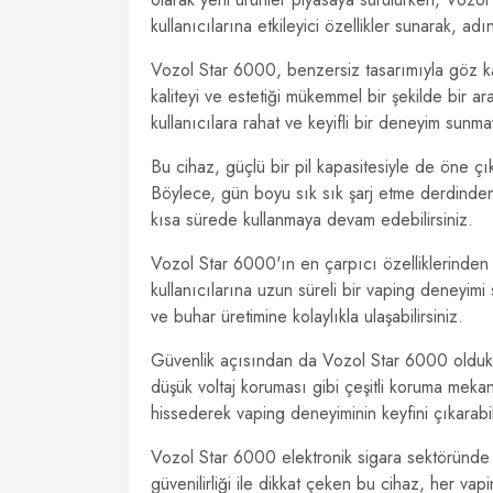
kullanıcılarına etkileyici özellikler sunarak, ad
Vozol Star 6000, benzersiz tasarımıyla göz ka
kaliteyi ve estetiği mükemmel bir şekilde bir 
kullanıcılara rahat ve keyifli bir deneyim sunma
Bu cihaz, güçlü bir pil kapasitesiyle de öne çı
Böylece, gün boyu sık sık şarj etme derdinden 
kısa sürede kullanmaya devam edebilirsiniz.
Vozol Star 6000'ın en çarpıcı özelliklerinden bi
kullanıcılarına uzun süreli bir vaping deneyimi
ve buhar üretimine kolaylıkla ulaşabilirsiniz.
Güvenlik açısından da Vozol Star 6000 oldukça 
düşük voltaj koruması gibi çeşitli koruma mekan
hissederek vaping deneyiminin keyfini çıkarabili
Vozol Star 6000 elektronik sigara sektöründe y
güvenilirliği ile dikkat çeken bu cihaz, her vapi