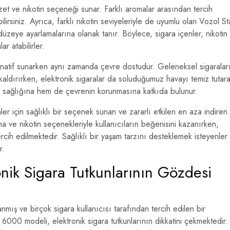
zzet ve nikotin seçeneği sunar. Farklı aromalar arasından tercih
ilirsiniz. Ayrıca, farklı nikotin seviyeleriyle de uyumlu olan Vozol St
 düzeye ayarlamalarına olanak tanır. Böylece, sigara içenler, nikotin
r atabilirler.
ternatif sunarken aynı zamanda çevre dostudur. Geleneksel sigaralar
dırırken, elektronik sigaralar da soluduğumuz havayı temiz tutar
 sağlığına hem de çevrenin korunmasına katkıda bulunur.
er için sağlıklı bir seçenek sunan ve zararlı etkileri en aza indiren
ma ve nikotin seçenekleriyle kullanıcıların beğenisini kazanırken,
tercih edilmektedir. Sağlıklı bir yaşam tarzını desteklemek isteyenler
r.
nik Sigara Tutkunlarının Gözdesi
mış ve birçok sigara kullanıcısı tarafından tercih edilen bir
r 6000 modeli, elektronik sigara tutkunlarının dikkatini çekmektedir.