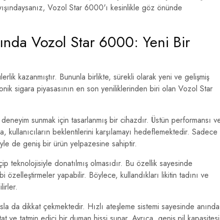
 arayışındaysanız, Vozol Star 6000'ı kesinlikle göz önünde
sında Vozol Star 6000: Yeni Bir
erlik kazanmıştır. Bununla birlikte, sürekli olarak yeni ve gelişmiş
nik sigara piyasasının en son yeniliklerinden biri olan Vozol Star
 deneyim sunmak için tasarlanmış bir cihazdır. Üstün performansı v
ra, kullanıcıların beklentilerini karşılamayı hedeflemektedir. Sadece
le de geniş bir ürün yelpazesine sahiptir.
 çip teknolojisiyle donatılmış olmasıdır. Bu özellik sayesinde
bi özelleştirmeler yapabilir. Böylece, kullandıkları likitin tadını ve
irler.
la da dikkat çekmektedir. Hızlı ateşleme sistemi sayesinde anında
tat ve tatmin edici bir duman hissi sunar. Ayrıca, geniş pil kapasitesi