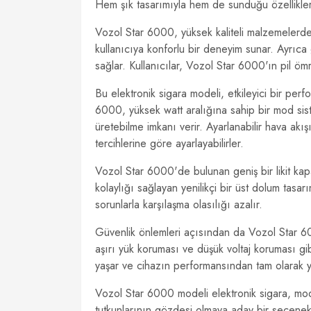
Hem şık tasarımıyla hem de sunduğu özellikle
Vozol Star 6000, yüksek kaliteli malzemelerden
kullanıcıya konforlu bir deneyim sunar. Ayrıca 
sağlar. Kullanıcılar, Vozol Star 6000'ın pil 
Bu elektronik sigara modeli, etkileyici bir perf
6000, yüksek watt aralığına sahip bir mod siste
üretebilme imkanı verir. Ayarlanabilir hava akı
tercihlerine göre ayarlayabilirler.
Vozol Star 6000'de bulunan geniş bir likit kapa
kolaylığı sağlayan yenilikçi bir üst dolum tasar
sorunlarla karşılaşma olasılığı azalır.
Güvenlik önlemleri açısından da Vozol Star 600
aşırı yük koruması ve düşük voltaj koruması gibi
yaşar ve cihazın performansından tam olarak ya
Vozol Star 6000 modeli elektronik sigara, moder
tutkunlarının gözdesi olmaya aday bir seçenekt