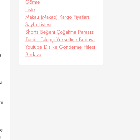
Görme
Liste
Makau (Makao) Kargo Fiyatları
Sayfa Listesi
Shorts Beğeni Çoğaltma Parasız
Tumblr Takipçi Yükseltme Bedava
Youtube Dislike Gönderme Hilesi
Bedava
a
da
ve
ve
z