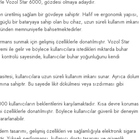
rle Vozol Star 6000, gözdesi olmaya adaydır.
 üretilmiş sağlam bir gövdeye sahiptir. Hafif ve ergonomik yapısı,
güçlü bir bataryaya sahip olan bu cihaz, uzun süreli kullanım imkanı
ömründen memnuniyetle bahsetmektedirler.
ormans sunmak için gelişmiş özelliklerle donatılmıştır. Vozol Star
mi ile gelir ve böylece kullanıcılara istedikleri miktarda buhar
şı kontrolü sayesinde, kullanıcılar buhar yoğunluğunu kendi
sitesi, kullanıcılara uzun süreli kullanım imkanı sunar. Ayrıca dolu
ımına sahiptir. Bu sayede likit dökülmesi veya sızdırması gibi
0 kullanıcıların beklentilerini karşılamaktadır. Kısa devre korumas
 özelliklerle donatılmıştır. Böylece kullanıcılar güvenli bir deneyim
rarlanabilir.
n tasarımı, gelişmiş özellikleri ve sağlamlığıyla elektronik sigara
ir. Yüksek performansı, kullanıcı dostu tasarımı ve güvenlik