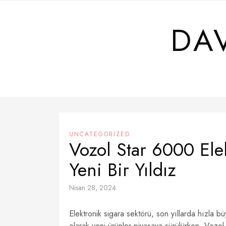
Skip
to
DA
content
UNCATEGORIZED
Vozol Star 6000 Ele
Yeni Bir Yıldız
Nisan 28, 2024
Elektronik sigara sektörü, son yıllarda hızla bü
olarak yeni ürünler piyasaya sürülürken, Vozol