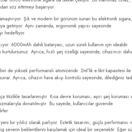
ından söz ettirmeyi başarıyor.
maştırıyor. Şık ve modern bir görünüm sunan bu elektronik sigara,
araya getiriyor. Aynı zamanda, ergonomik yapısı sayesinde
yı hedefliyor.
kıyor. 6000mAh dahili bataryası, uzun süreli kullanım için idealdir.
kurtulursunuz. Ayrıca, hızlı şarj özelliği sayesinde, cihazınızı dah
ri de yüksek performanslı atomizeridir. 2ml'lik e-likit kapasitesi ile
 sunar. Ayrıca, cihazın hava akışı kontrolü sayesinde, dilediğiniz ta
titizlikle tasarlanmıştır. Kısa devre koruması, aşırı şarj koruması 
izmalarıyla donatılmıştır. Bu sayede, kullanıcılar güvende
rler.
eni bir yıldız olarak parlıyor. Estetik tasarımı, güçlü performansı 
ng severin beklentilerini karşılamak için ideal bir seçenektir. Eğer si