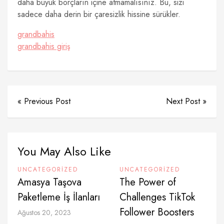
daha büyük borçların içine atmamalısınız. Bu, sizi
sadece daha derin bir çaresizlik hissine sürükler.
grandbahis
grandbahis giriş
« Previous Post
Next Post »
You May Also Like
UNCATEGORIZED
UNCATEGORIZED
Amasya Taşova
The Power of
Paketleme İş İlanları
Challenges TikTok
Follower Boosters
Ağustos 20, 2023