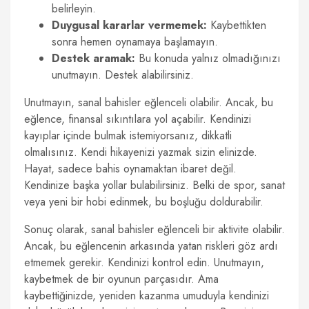
belirleyin.
Duygusal kararlar vermemek:
Kaybettikten
sonra hemen oynamaya başlamayın.
Destek aramak:
Bu konuda yalnız olmadığınızı
unutmayın. Destek alabilirsiniz.
Unutmayın, sanal bahisler eğlenceli olabilir. Ancak, bu
eğlence, finansal sıkıntılara yol açabilir. Kendinizi
kayıplar içinde bulmak istemiyorsanız, dikkatli
olmalısınız. Kendi hikayenizi yazmak sizin elinizde.
Hayat, sadece bahis oynamaktan ibaret değil.
Kendinize başka yollar bulabilirsiniz. Belki de spor, sanat
veya yeni bir hobi edinmek, bu boşluğu doldurabilir.
Sonuç olarak, sanal bahisler eğlenceli bir aktivite olabilir.
Ancak, bu eğlencenin arkasında yatan riskleri göz ardı
etmemek gerekir. Kendinizi kontrol edin. Unutmayın,
kaybetmek de bir oyunun parçasıdır. Ama
kaybettiğinizde, yeniden kazanma umuduyla kendinizi