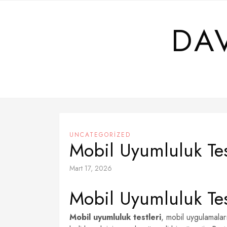
Skip
to
DA
content
UNCATEGORIZED
Mobil Uyumluluk Test
Mart 17, 2026
Mobil Uyumluluk Test
Mobil uyumluluk testleri
, mobil uygulamalar