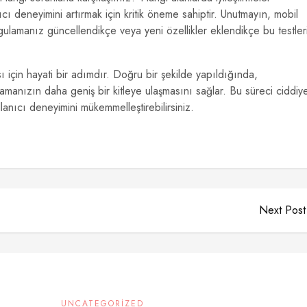
cı deneyimini artırmak için kritik öneme sahiptir. Unutmayın, mobil
gulamanız güncellendikçe veya yeni özellikler eklendikçe bu testler
ı için hayati bir adımdır. Doğru bir şekilde yapıldığında,
ulamanızın daha geniş bir kitleye ulaşmasını sağlar. Bu süreci ciddiy
ullanıcı deneyimini mükemmelleştirebilirsiniz.
Next Post
UNCATEGORIZED