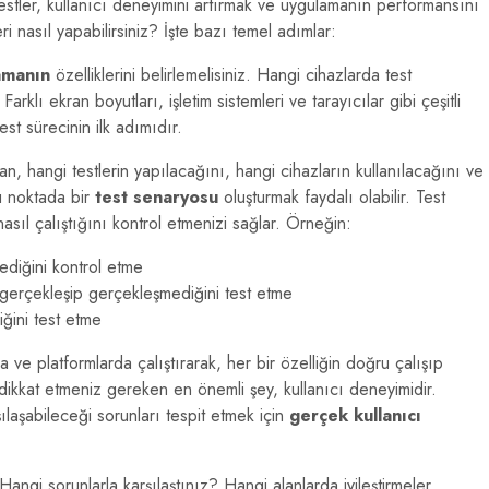
 testler, kullanıcı deneyimini artırmak ve uygulamanın performansını
eri nasıl yapabilirsiniz? İşte bazı temel adımlar:
amanın
özelliklerini belirlemelisiniz. Hangi cihazlarda test
klı ekran boyutları, işletim sistemleri ve tarayıcılar gibi çeşitli
st sürecinin ilk adımıdır.
an, hangi testlerin yapılacağını, hangi cihazların kullanılacağını ve
bu noktada bir
test senaryosu
oluşturmak faydalı olabilir. Test
asıl çalıştığını kontrol etmenizi sağlar. Örneğin:
ediğini kontrol etme
 gerçekleşip gerçekleşmediğini test etme
liğini test etme
 ve platformlarda çalıştırarak, her bir özelliğin doğru çalışıp
dikkat etmeniz gereken en önemli şey, kullanıcı deneyimidir.
ılaşabileceği sorunları tespit etmek için
gerçek kullanıcı
 Hangi sorunlarla karşılaştınız? Hangi alanlarda iyileştirmeler