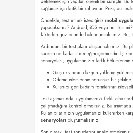
belirlemek için yapılan önemli bir süreçtir. Bu
sağlamak için kritik bir rol oynar. Peki, bu testl
Öncelikle, test etmek istediğiniz
mobil uygul
yapacaksınız? Android, iOS veya her ikisi mi? Far
faktörleri göz önünde bulundurmalısınız. Bu, te
Ardından, bir test planı oluşturmalısınız. Bu pl
sürecin ne kadar süreceğini içermelidir. İşte 
senaryoları, uygulamanızın farklı bölümlerinin n
Giriş ekranının düzgün yüklenip yüklenm
Ödeme işlemlerinin sorunsuz bir şekilde
Kullanıcı geri bildirim formlarının işlevsel
Test aşamasında, uygulamanızı farklı cihazlarda
çalışmadığını kontrol etmelisiniz. Bu aşamada 
Kullanıcılarınızın uygulamanızı kullanırken karş
senaryoları
oluşturmalısınız.
Son olarak, test sonuçlarını analiz etmelisiniz.