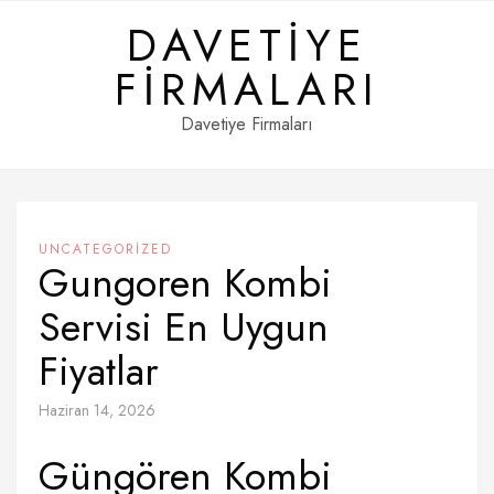
Skip
DAVETIYE
to
content
FIRMALARI
Davetiye Firmaları
UNCATEGORIZED
Gungoren Kombi
Servisi En Uygun
Fiyatlar
Haziran 14, 2026
Güngören Kombi