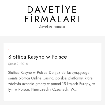
Skip
DAVETIYE
to
content
FIRMALARI
Davetiye Firmaları
1
Slottica Kasyno w Polsce
Şubat 2, 2016
Slottica Kasyno w Polsce Dołącz do fascynującego
świata Slottica Online Casino, polskiej platformy, która
zdobyła uznanie graczy w ponad 15 krajach Europy, w
tym w Polsce, Niemczech i Czechach. W...