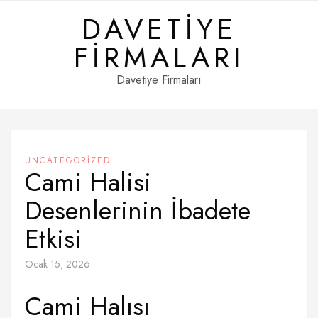
Skip
DAVETIYE
to
content
FIRMALARI
Davetiye Firmaları
UNCATEGORIZED
Cami Halisi
Desenlerinin İbadete
Etkisi
Ocak 15, 2026
Cami Halısı