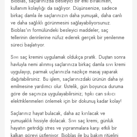
Bioblas, saçlarınızda besleyici bir etki bırakırken,
kullanım kolaylığı da sağlıyor. Düşünsenize, sadece
birkaç damla ile saçlarınızın daha yumuşak, daha canlı
ve daha sağlıklı görünmesini sağlayabiliyorsunuz.
Bioblas'ın formülündeki besleyici maddeler, saç
tellerinin derinlerine nüfuz ederek gerçek bir yenilenme
süreci başlatıyor.
Sıvı saç kremini uygulamak oldukça pratik. Duştan sonra
havluyla nemi alınmış saçlarınıza birkaç damla sıvı kremi
uygulayıp, parmak uçlarınızla nazikçe masaj yaparak
dağıtabilirsiniz. Bu işlem, saçlarınızdaki ürünün daha iyi
emilmesine yardımcı olur. Üstelik, gün boyunca duruma
göre de saçınıza uygulayabilirsiniz; tıpkı can sıkıcı
elektriklenmeleri önlemek için bir dokunuş kadar kolay!
Saçlarınız hayat bulacak, daha az kırılacak ve
yumuşaklık hissiyle dolacak. Sıvı saç kremi, günlük
hayatın getirdiği stres ve yıpranmalara karşı etkili bir
kalkan görevi üstleniyor. Bioblas ile bu bakım ritüelini