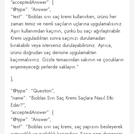
“acceptedAnswer”: {
“@type”: “Answer”,
“text”: “Bioblas sıvı saç kremi kullanırken, ürünü her
zaman temiz ve nemli saçıların uçlarına uygulamalısınız.
Aşırı kullanımdan kaçının, çünkü bu saçı ağırlaştırabilir.
Kremi uyguladıktan sonra saçınızı durulamadan
bırakabilir veya isterseniz durulayabilirsiniz. Ayrıca,
ürünü doğrudan saç derisine uygulamaktan
kaçınmalısınız. Gözle temasından sakının ve çocukların
erişemeyeceği yerlerde saklayın.”
},
“@type”: “Question”,
“name”: “Bioblas Sıvı Saç Kremi Saçlara Nasıl Etki
Eder?”,
“acceptedAnswer”: {
“@type”: “Answer”,
“text”: “Bioblas sıvı saç kremi, saç yapısını besleyerek
yumuşaklık ve parlaklık kazandırır. Saçın nem dengesini