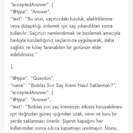
“acceptedAnswer”: {
“@type”: “Answer”,
“text”: “Bu ürün, saçınızdaki kuruluk, elektriklenme
veya dolaşıklığı önlemek için saç yıkandıktan sonra
kullanılır. Saçınızı nemlendirmek ve beslemek amacıyla
havluyla kuruladığınız saçlarınıza uygulayarak, daha
sağlıklı ve kolay taranabilen bir görünüm elde
edebilirsiniz.”
},
“@type”: “Question”,
“name”: “Bioblas Sıvı Saç Kremi Nasıl Saklanmalı?”,
“acceptedAnswer”: {
“@type”: “Answer”,
“text”: “Bioblas sıvı saç kreminizin etkisini koruyabilmesi
için doğrudan güneş ışığından uzak, serin ve kuru bir
yerde saklanması önerilir. Şişenin kapağını her
kullanımdan sonra sıkıca kapatmayı unutmayın. Ürünü,