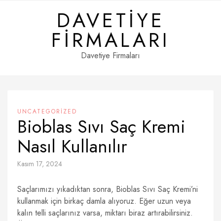
Skip
DAVETIYE
to
content
FIRMALARI
Davetiye Firmaları
UNCATEGORIZED
Bioblas Sıvı Saç Kremi
Nasıl Kullanılır
Kasım 17, 2024
Saçlarımızı yıkadıktan sonra, Bioblas Sıvı Saç Kremi’ni
kullanmak için birkaç damla alıyoruz. Eğer uzun veya
kalın telli saçlarınız varsa, miktarı biraz artırabilirsiniz.