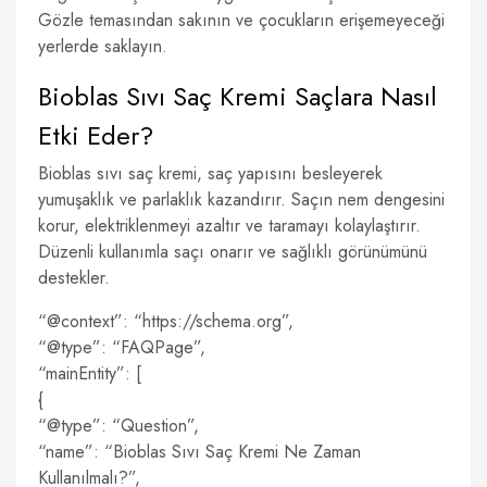
Gözle temasından sakının ve çocukların erişemeyeceği
yerlerde saklayın.
Bioblas Sıvı Saç Kremi Saçlara Nasıl
Etki Eder?
Bioblas sıvı saç kremi, saç yapısını besleyerek
yumuşaklık ve parlaklık kazandırır. Saçın nem dengesini
korur, elektriklenmeyi azaltır ve taramayı kolaylaştırır.
Düzenli kullanımla saçı onarır ve sağlıklı görünümünü
destekler.
“@context”: “https://schema.org”,
“@type”: “FAQPage”,
“mainEntity”: [
{
“@type”: “Question”,
“name”: “Bioblas Sıvı Saç Kremi Ne Zaman
Kullanılmalı?”,