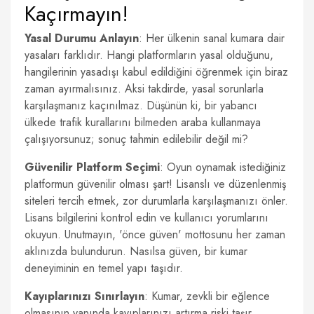
Kaçırmayın!
Yasal Durumu Anlayın
: Her ülkenin sanal kumara dair
yasaları farklıdır. Hangi platformların yasal olduğunu,
hangilerinin yasadışı kabul edildiğini öğrenmek için biraz
zaman ayırmalısınız. Aksi takdirde, yasal sorunlarla
karşılaşmanız kaçınılmaz. Düşünün ki, bir yabancı
ülkede trafik kurallarını bilmeden araba kullanmaya
çalışıyorsunuz; sonuç tahmin edilebilir değil mi?
Güvenilir Platform Seçimi
: Oyun oynamak istediğiniz
platformun güvenilir olması şart! Lisanslı ve düzenlenmiş
siteleri tercih etmek, zor durumlarla karşılaşmanızı önler.
Lisans bilgilerini kontrol edin ve kullanıcı yorumlarını
okuyun. Unutmayın, 'önce güven' mottosunu her zaman
aklınızda bulundurun. Nasılsa güven, bir kumar
deneyiminin en temel yapı taşıdır.
Kayıplarınızı Sınırlayın
: Kumar, zevkli bir eğlence
olmasının yanında kayıplarınızı artırma riski taşır.