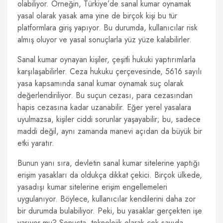
olabiliyor. Örneğin, Türkiye’de sanal kumar oynamak
yasal olarak yasak ama yine de birçok kişi bu tür
platformlara giriş yapıyor. Bu durumda, kullanıcılar risk
almış oluyor ve yasal sonuçlarla yüz yüze kalabilirler.
Sanal kumar oynayan kişiler, çeşitli hukuki yaptırımlarla
karşılaşabilirler. Ceza hukuku çerçevesinde, 5616 sayılı
yasa kapsamında sanal kumar oynamak suç olarak
değerlendiriliyor. Bu suçun cezası, para cezasından
hapis cezasına kadar uzanabilir. Eğer yerel yasalara
uyulmazsa, kişiler ciddi sorunlar yaşayabilir; bu, sadece
maddi değil, aynı zamanda manevi açıdan da büyük bir
etki yaratır.
Bunun yanı sıra, devletin sanal kumar sitelerine yaptığı
erişim yasakları da oldukça dikkat çekici. Birçok ülkede,
yasadışı kumar sitelerine erişim engellemeleri
uygulanıyor. Böylece, kullanıcılar kendilerini daha zor
bir durumda bulabiliyor. Peki, bu yasaklar gerçekten işe
yarıyor mu? Sonuçta, teknolojik olarak çok sayıda