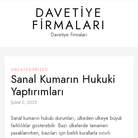
Skip
DAVETIYE
to
content
FIRMALARI
Davetiye Firmaları
UNCATEGORIZED
Sanal Kumarın Hukuki
Yaptırımları
Şubat 2, 2025
Sanal kumarın hukuki durumları, ülkeden ülkeye büyük
farklılıklar gösterebilir. Bazı ülkelerde tamamen
yasaklanırken, bazıları için belirli kurallarla sınırlı