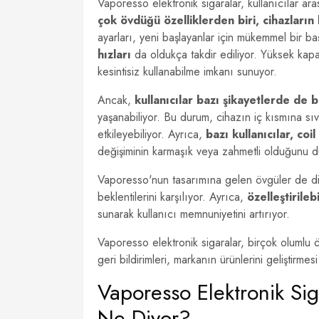
Vaporesso elektronik sigaralar, kullanıcılar ar
çok övdüğü özelliklerden biri, cihazların 
ayarları, yeni başlayanlar için mükemmel bir b
hızları
da oldukça takdir ediliyor. Yüksek kapas
kesintisiz kullanabilme imkanı sunuyor.
Ancak,
kullanıcılar bazı şikayetlerde de 
yaşanabiliyor. Bu durum, cihazın iç kısmına sı
etkileyebiliyor. Ayrıca,
bazı kullanıcılar, coi
değişiminin karmaşık veya zahmetli olduğunu d
Vaporesso'nun tasarımına gelen övgüler de dikk
beklentilerini karşılıyor. Ayrıca,
özelleştirileb
sunarak kullanıcı memnuniyetini artırıyor.
Vaporesso elektronik sigaralar, birçok olumlu ö
geri bildirimleri, markanın ürünlerini geliştirmes
Vaporesso Elektronik Sig
Ne Diyor?