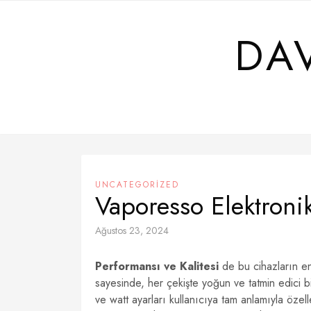
Skip
to
DA
content
UNCATEGORIZED
Vaporesso Elektronik
Ağustos 23, 2024
Performansı ve Kalitesi
de bu cihazların en 
sayesinde, her çekişte yoğun ve tatmin edici 
ve watt ayarları kullanıcıya tam anlamıyla özell