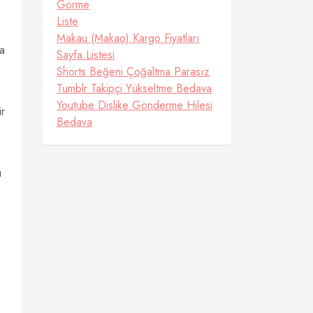
Görme
Liste
Makau (Makao) Kargo Fiyatları
la
Sayfa Listesi
Shorts Beğeni Çoğaltma Parasız
Tumblr Takipçi Yükseltme Bedava
Youtube Dislike Gönderme Hilesi
ir
Bedava
u