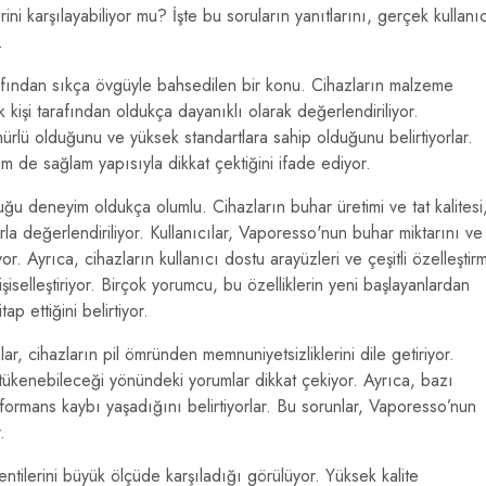
ini karşılayabiliyor mu? İşte bu soruların yanıtlarını, gerçek kullanı
.
rafından sıkça övgüyle bahsedilen bir konu. Cihazların malzeme
k kişi tarafından oldukça dayanıklı olarak değerlendiriliyor.
ürlü olduğunu ve yüksek standartlara sahip olduğunu belirtiyorlar.
em de sağlam yapısıyla dikkat çektiğini ifade ediyor.
u deneyim oldukça olumlu. Cihazların buhar üretimi ve tat kalitesi
rla değerlendiriliyor. Kullanıcılar, Vaporesso'nun buhar miktarını ve
or. Ayrıca, cihazların kullanıcı dostu arayüzleri ve çeşitli özelleştir
selleştiriyor. Birçok yorumcu, bu özelliklerin yeni başlayanlardan
ap ettiğini belirtiyor.
ar, cihazların pil ömründen memnuniyetsizliklerini dile getiriyor.
 tükenebileceği yönündeki yorumlar dikkat çekiyor. Ayrıca, bazı
performans kaybı yaşadığını belirtiyorlar. Bu sorunlar, Vaporesso’nun
.
ntilerini büyük ölçüde karşıladığı görülüyor. Yüksek kalite