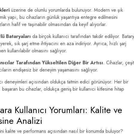
kleri
üzerine de olumlu yorumlarda bulunuyor. Modern ve şık
omik yapı, bu cihazların günlük yaşantıya entegre edilmesini
ların hafif ve taşınabilir olmasından da keyif alıyorlar.
ü Bataryaları
da birçok kullanıcı tarafından takdir ediliyor. Batar
rek, sık şarj etme ihtiyacını en aza indiriyor. Ayrıca, hızlı şarj
en kullanılabilir olmasını sağlıyor.
ıcılar Tarafından Yükseltilen Diğer Bir Artısı
. Cihazlar, çeşit
cıların endişesiz bir deneyim yaşamasını sağlıyor.
ıcı deneyimleri açısından oldukça tatmin edici görünüyor. Her bir
yı başaran bu cihazlar, oldukça geniş bir kullanıcı kitlesine hitap
ra Kullanıcı Yorumları: Kalite ve
ine Analizi
ni kalite ve performans açısından nasıl bir konumda buluyor?