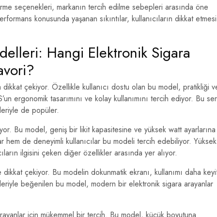
ştirme seçenekleri, markanın tercih edilme sebepleri arasında öne
rformans konusunda yaşanan sıkıntılar, kullanıcıların dikkat etmesi
elleri: Hangi Elektronik Sigara
avori?
ikkat çekiyor. Özellikle kullanıcı dostu olan bu model, pratikliği v
ROS’un ergonomik tasarımını ve kolay kullanımını tercih ediyor. Bu ser
leriyle de popüler.
. Bu model, geniş bir likit kapasitesine ve yüksek watt ayarlarına
lar hem de deneyimli kullanıcılar bu modeli tercih edebiliyor. Yüksek
arın ilgisini çeken diğer özellikler arasında yer alıyor.
e dikkat çekiyor. Bu modelin dokunmatik ekranı, kullanımı daha keyif
leriyle beğenilen bu model, modern bir elektronik sigara arayanlar
rayanlar için mükemmel bir tercih. Bu model, küçük boyutuna