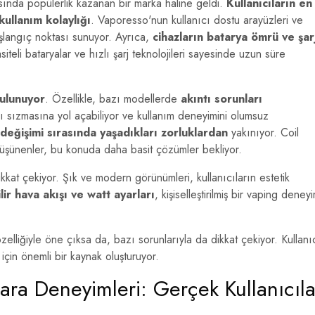
asında popülerlik kazanan bir marka haline geldi.
Kullanıcıların en
kullanım kolaylığı
. Vaporesso'nun kullanıcı dostu arayüzleri ve
aşlangıç noktası sunuyor. Ayrıca,
cihazların batarya ömrü ve şar
iteli bataryalar ve hızlı şarj teknolojileri sayesinde uzun süre
bulunuyor
. Özellikle, bazı modellerde
akıntı sorunları
vı sızmasına yol açabiliyor ve kullanım deneyimini olumsuz
l değişimi sırasında yaşadıkları zorluklardan
yakınıyor. Coil
üşünenler, bu konuda daha basit çözümler bekliyor.
at çekiyor. Şık ve modern görünümleri, kullanıcıların estetik
ilir hava akışı ve watt ayarları
, kişiselleştirilmiş bir vaping deneyi
zelliğiyle öne çıksa da, bazı sorunlarıyla da dikkat çekiyor. Kullanı
i için önemli bir kaynak oluşturuyor.
ara Deneyimleri: Gerçek Kullanıcıla