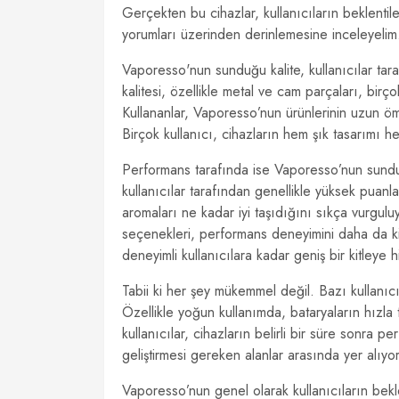
Gerçekten bu cihazlar, kullanıcıların beklentiler
yorumları üzerinden derinlemesine inceleyelim
Vaporesso'nun sunduğu kalite, kullanıcılar ta
kalitesi, özellikle metal ve cam parçaları, birço
Kullananlar, Vaporesso’nun ürünlerinin uzun öm
Birçok kullanıcı, cihazların hem şık tasarımı h
Performans tarafında ise Vaporesso’nun sunduğ
kullanıcılar tarafından genellikle yüksek puanla
aromaları ne kadar iyi taşıdığını sıkça vurguluy
seçenekleri, performans deneyimini daha da kişi
deneyimli kullanıcılara kadar geniş bir kitleye hit
Tabii ki her şey mükemmel değil. Bazı kullanıcıl
Özellikle yoğun kullanımda, bataryaların hızla
kullanıcılar, cihazların belirli bir süre sonra 
geliştirmesi gereken alanlar arasında yer alıyor
Vaporesso’nun genel olarak kullanıcıların bekle