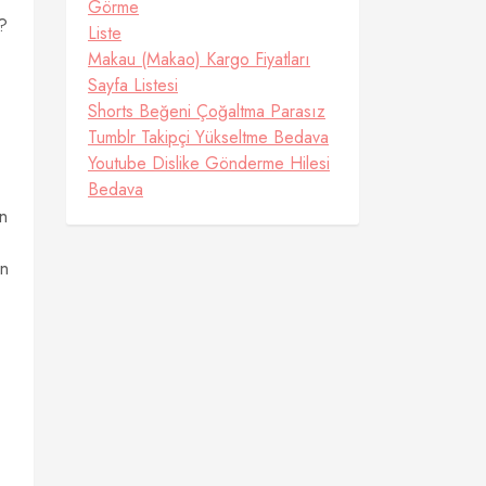
Görme
r?
Liste
Makau (Makao) Kargo Fiyatları
Sayfa Listesi
,
Shorts Beğeni Çoğaltma Parasız
Tumblr Takipçi Yükseltme Bedava
Youtube Dislike Gönderme Hilesi
Bedava
rn
ön