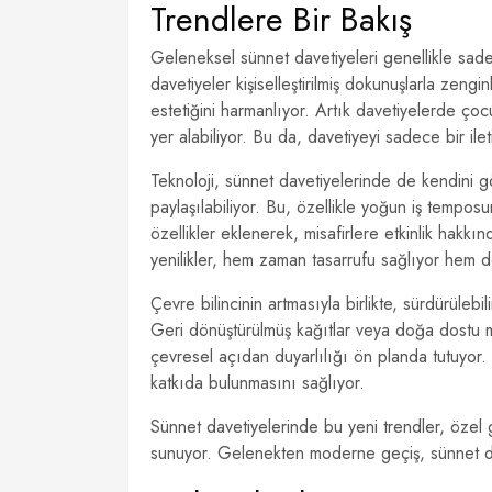
Trendlere Bir Bakış
Geleneksel sünnet davetiyeleri genellikle sade
davetiyeler kişiselleştirilmiş dokunuşlarla zeng
estetiğini harmanlıyor. Artık davetiyelerde çocuk
yer alabiliyor. Bu da, davetiyeyi sadece bir ilet
Teknoloji, sünnet davetiyelerinde de kendini gös
paylaşılabiliyor. Bu, özellikle yoğun iş temposun
özellikler eklenerek, misafirlere etkinlik hakkın
yenilikler, hem zaman tasarrufu sağlıyor hem de 
Çevre bilincinin artmasıyla birlikte, sürdürüleb
Geri dönüştürülmüş kağıtlar veya doğa dostu m
çevresel açıdan duyarlılığı ön planda tutuyor. 
katkıda bulunmasını sağlıyor.
Sünnet davetiyelerinde bu yeni trendler, özel g
sunuyor. Gelenekten moderne geçiş, sünnet davet