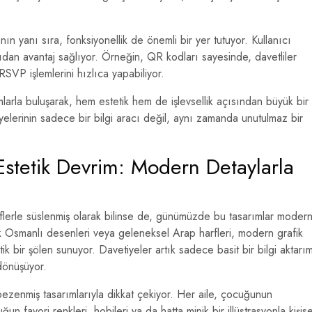
ın yanı sıra, fonksiyonellik de önemli bir yer tutuyor. Kullanıcı
ıdan avantaj sağlıyor. Örneğin, QR kodları sayesinde, davetliler
 RSVP işlemlerini hızlıca yapabiliyor.
arla buluşarak, hem estetik hem de işlevsellik açısından büyük bir
yelerinin sadece bir bilgi aracı değil, aynı zamanda unutulmaz bir
Estetik Devrim: Modern Detaylarla
iflerle süslenmiş olarak bilinse de, günümüzde bu tasarımlar moder
ik Osmanlı desenleri veya geleneksel Arap harfleri, modern grafik
ik bir şölen sunuyor. Davetiyeler artık sadece basit bir bilgi aktarı
 dönüşüyor.
 bezenmiş tasarımlarıyla dikkat çekiyor. Her aile, çocuğunun
un favori renkleri, hobileri ya da hatta minik bir illüstrasyonla kişise