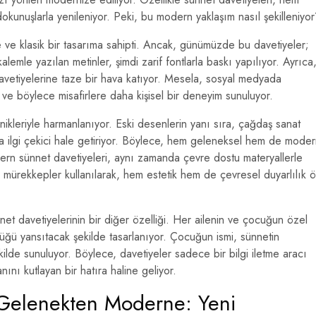
unuşlarla yenileniyor. Peki, bu modern yaklaşım nasıl şekilleniyo
 ve klasik bir tasarıma sahipti. Ancak, günümüzde bu davetiyeler;
kalemle yazılan metinler, şimdi zarif fontlarla baskı yapılıyor. Ayrıca
 davetiyelerine taze bir hava katıyor. Mesela, sosyal medyada
r ve böylece misafirlere daha kişisel bir deneyim sunuluyor.
nikleriyle harmanlanıyor. Eski desenlerin yanı sıra, çağdaş sanat
aha ilgi çekici hale getiriyor. Böylece, hem geleneksel hem de mode
odern sünnet davetiyeleri, aynı zamanda çevre dostu materyallerle
 mürekkepler kullanılarak, hem estetik hem de çevresel duyarlılık 
nnet davetiyelerinin bir diğer özelliği. Her ailenin ve çocuğun özel
ğü yansıtacak şekilde tasarlanıyor. Çocuğun ismi, sünnetin
şekilde sunuluyor. Böylece, davetiyeler sadece bir bilgi iletme aracı
nı kutlayan bir hatıra haline geliyor.
 Gelenekten Moderne: Yeni