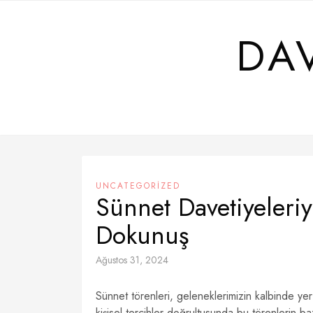
Skip
to
DA
content
UNCATEGORIZED
Sünnet Davetiyeleri
Dokunuş
Ağustos 31, 2024
Sünnet törenleri, geleneklerimizin kalbinde yer
kişisel tercihler doğrultusunda bu törenlerin b