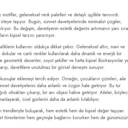
motifler, geleneksel renk paletleri ve detaylı işçilikle tanınırdı.
öteye taşıyor. Bugün, sünnet davetiyelerinde minimalist çizgiler,
ıkıyor. Bu değişim, davetiyenin estetik değerini artırmanın yanı sıra
arın kişisel tarzını yansıtıyor.
fiklerin kullanımı oldukça dikkat çekici. Geleneksel altın, mavi ve
k dokular ve canlı renkler kullanılarak daha dinamik ve enerjik bir
 geometrik desenler, soyut şekiller ve hatta kişisel illüstrasyonlar y
ıkarıp, davetlilere unutulmaz bir görsel deneyim sunuyor.
unuşlar eklemeyi tercih ediyor. Örneğin, çocukların çizimleri, aile
sünnet davetiyelerini daha anlamlı ve özgün hale getiriyor. Bu tür
ğıdı olmaktan çıkarıp, bir anı objesi haline getiriyor. Aileler, böyle
layarak, özel günlerini daha da anlamlı kılabiliyor.
 trendleriyle buluşarak, hem estetik hem de kişisel değer taşıyan
ünnet törenlerinin hem geçmişle bağlarını korurken hem de günümüzü