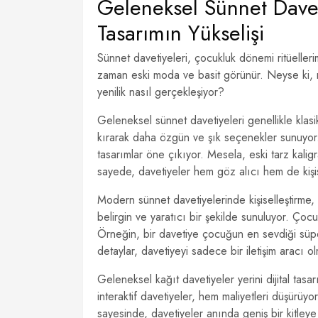
Geleneksel Sünnet Davet
Tasarımın Yükselişi
Sünnet davetiyeleri, çocukluk dönemi ritüeller
zaman eski moda ve basit görünür. Neyse ki, m
yenilik nasıl gerçekleşiyor?
Geleneksel sünnet davetiyeleri genellikle klasi
kırarak daha özgün ve şık seçenekler sunuyor.
tasarımlar öne çıkıyor. Mesela, eski tarz kaligra
sayede, davetiyeler hem göz alıcı hem de kişis
Modern sünnet davetiyelerinde kişiselleştirme, 
belirgin ve yaratıcı bir şekilde sunuluyor. Çocu
Örneğin, bir davetiye çocuğun en sevdiği süpe
detaylar, davetiyeyi sadece bir iletişim aracı ol
Geleneksel kağıt davetiyeler yerini dijital tas
interaktif davetiyeler, hem maliyetleri düşürüyo
sayesinde, davetiyeler anında geniş bir kitleye 