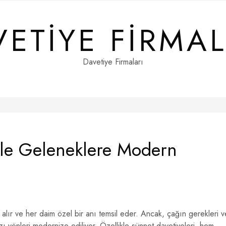
VETIYE FIRMAL
Davetiye Firmaları
yle Geleneklere Modern
 alır ve her daim özel bir anı temsil eder. Ancak, çağın gerekleri v
azı yönleri modernize ediliyor. Özellikle sünnet davetiyeleri, hem