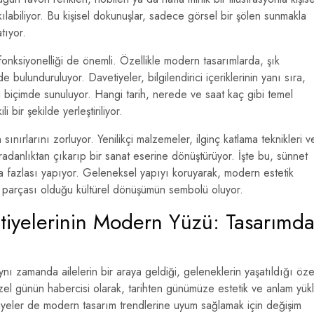
ılabiliyor. Bu kişisel dokunuşlar, sadece görsel bir şölen sunmakla
tıyor.
 fonksiyonelliği de önemli. Özellikle modern tasarımlarda, şık
bulunduruluyor. Davetiyeler, bilgilendirici içeriklerinin yanı sıra,
tu biçimde sunuluyor. Hangi tarih, nerede ve saat kaç gibi temel
 bir şekilde yerleştiriliyor.
 sınırlarını zorluyor. Yenilikçi malzemeler, ilginç katlama teknikleri v
sıradanlıktan çıkarıp bir sanat eserine dönüştürüyor. İşte bu, sünnet
a fazlası yapıyor. Geleneksel yapıyı koruyarak, modern estetik
ir parçası olduğu kültürel dönüşümün sembolü oluyor.
tiyelerinin Modern Yüzü: Tasarımd
aynı zamanda ailelerin bir araya geldiği, geleneklerin yaşatıldığı öze
zel günün habercisi olarak, tarihten günümüze estetik ve anlam yük
etiyeler de modern tasarım trendlerine uyum sağlamak için değişim