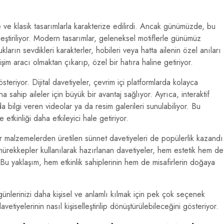
 ve klasik tasarımlarla karakterize edilirdi. Ancak günümüzde, bu
inleştiriliyor. Modern tasarımlar, geleneksel motiflerle günümüz
ların sevdikleri karakterler, hobileri veya hatta ailenin özel anıları
işim aracı olmaktan çıkarıp, özel bir hatıra haline getiriyor.
teriyor. Dijital davetiyeler, çevrim içi platformlarda kolayca
a sahip aileler için büyük bir avantaj sağlıyor. Ayrıca, interaktif
da bilgi veren videolar ya da resim galerileri sunulabiliyor. Bu
etkinliği daha etkileyici hale getiriyor.
ilir malzemelerden üretilen sünnet davetiyeleri de popülerlik kazandı
ürekkepler kullanılarak hazırlanan davetiyeler, hem estetik hem de
Bu yaklaşım, hem etkinlik sahiplerinin hem de misafirlerin doğaya
ünlerinizi daha kişisel ve anlamlı kılmak için pek çok seçenek
iyelerinin nasıl kişiselleştirilip dönüştürülebileceğini gösteriyor.