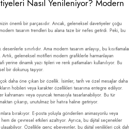
iyeleri Nasıl Yenileniyor? Modern
imizin önemli bir parçasıdır. Ancak, geleneksel davetiyeler çoğu
odern tasarım trendleri bu alana taze bir nefes getirdi. Peki, bu
k desenlerle sınırlıdır. Ama modern tasarım anlayışı, bu kısıtlamala
 Artık, geleneksel motifleri modern grafiklerle harmanlayan
fi yerine dinamik yazı tipleri ve renk patlamaları kullanılıyor. Bu
el bir dokunuş taşıyor.
çok daha öne çıkan bir özellik. İsimler, tarih ve özel mesajlar daha
kların hobileri veya karakter özellikleri tasarıma entegre ediliyor.
r kahramanı veya oyuncak temasıyla tasarlanabiliyor. Bu tür
maktan çıkarıp, unutulmaz bir hatıra haline getiriyor.
arımlara bırakıyor. E-posta yoluyla gönderilen animasyonlu veya
r hem de çevresel etkileri azaltıyor. Ayrıca, bu dijital seçenekler
ulaşabiliyor. Özellikle genç ebeveynler, bu dijital yenilikleri çok da