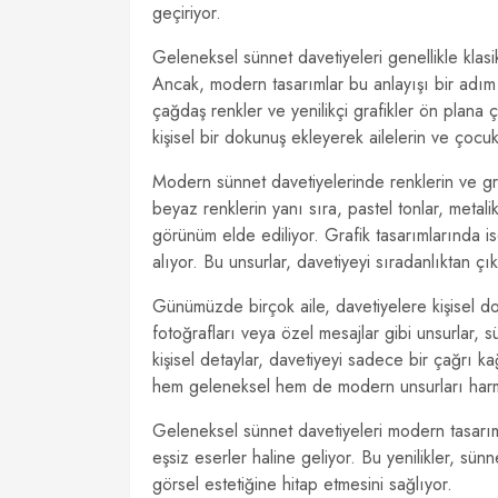
geçiriyor.
Geleneksel sünnet davetiyeleri genellikle klasik 
Ancak, modern tasarımlar bu anlayışı bir adım 
çağdaş renkler ve yenilikçi grafikler ön plana ç
kişisel bir dokunuş ekleyerek ailelerin ve çocukl
Modern sünnet davetiyelerinde renklerin ve gra
beyaz renklerin yanı sıra, pastel tonlar, metali
görünüm elde ediliyor. Grafik tasarımlarında ise
alıyor. Bu unsurlar, davetiyeyi sıradanlıktan ç
Günümüzde birçok aile, davetiyelere kişisel dok
fotoğrafları veya özel mesajlar gibi unsurlar, 
kişisel detaylar, davetiyeyi sadece bir çağrı ka
hem geleneksel hem de modern unsurları harman
Geleneksel sünnet davetiyeleri modern tasarım
eşsiz eserler haline geliyor. Bu yenilikler, s
görsel estetiğine hitap etmesini sağlıyor.