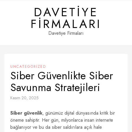
Skip
DAVETIYE
to
content
FIRMALARI
Davetiye Firmaları
UNCATEGORIZED
Siber Güvenlikte Siber
Savunma Stratejileri
Kasım 20, 2025
Siber güvenlik
, günümüz dijital dünyasında kritik bir
öneme sahiptir. Her gün, milyonlarca insan internete
bağlanıyor ve bu da siber saldırılara açık hale