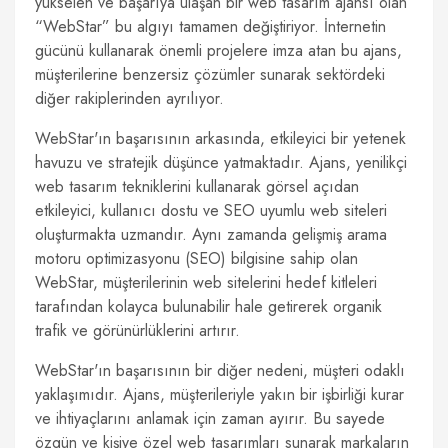
yükselen ve başarıya ulaşan bir web tasarım ajansı olan
“WebStar” bu algıyı tamamen değiştiriyor. İnternetin
gücünü kullanarak önemli projelere imza atan bu ajans,
müşterilerine benzersiz çözümler sunarak sektördeki
diğer rakiplerinden ayrılıyor.
WebStar'ın başarısının arkasında, etkileyici bir yetenek
havuzu ve stratejik düşünce yatmaktadır. Ajans, yenilikçi
web tasarım tekniklerini kullanarak görsel açıdan
etkileyici, kullanıcı dostu ve SEO uyumlu web siteleri
oluşturmakta uzmandır. Aynı zamanda gelişmiş arama
motoru optimizasyonu (SEO) bilgisine sahip olan
WebStar, müşterilerinin web sitelerini hedef kitleleri
tarafından kolayca bulunabilir hale getirerek organik
trafik ve görünürlüklerini artırır.
WebStar'ın başarısının bir diğer nedeni, müşteri odaklı
yaklaşımıdır. Ajans, müşterileriyle yakın bir işbirliği kurar
ve ihtiyaçlarını anlamak için zaman ayırır. Bu sayede
özgün ve kişiye özel web tasarımları sunarak markaların