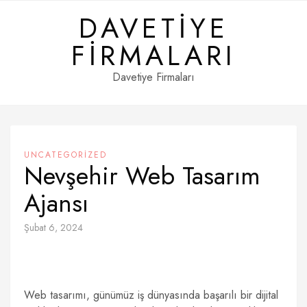
Skip
DAVETIYE
to
content
FIRMALARI
Davetiye Firmaları
UNCATEGORIZED
Nevşehir Web Tasarım
Ajansı
Şubat 6, 2024
Web tasarımı, günümüz iş dünyasında başarılı bir dijital