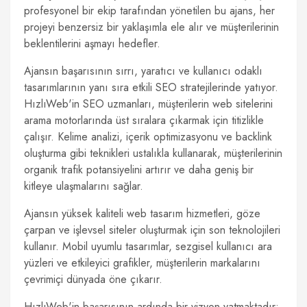
profesyonel bir ekip tarafından yönetilen bu ajans, her
projeyi benzersiz bir yaklaşımla ele alır ve müşterilerinin
beklentilerini aşmayı hedefler.
Ajansın başarısının sırrı, yaratıcı ve kullanıcı odaklı
tasarımlarının yanı sıra etkili SEO stratejilerinde yatıyor.
HızlıWeb'in SEO uzmanları, müşterilerin web sitelerini
arama motorlarında üst sıralara çıkarmak için titizlikle
çalışır. Kelime analizi, içerik optimizasyonu ve backlink
oluşturma gibi teknikleri ustalıkla kullanarak, müşterilerinin
organik trafik potansiyelini artırır ve daha geniş bir
kitleye ulaşmalarını sağlar.
Ajansın yüksek kaliteli web tasarım hizmetleri, göze
çarpan ve işlevsel siteler oluşturmak için son teknolojileri
kullanır. Mobil uyumlu tasarımlar, sezgisel kullanıcı ara
yüzleri ve etkileyici grafikler, müşterilerin markalarını
çevrimiçi dünyada öne çıkarır.
HızlıWeb'in başarısının ardında bir vizyon yatmaktadır: