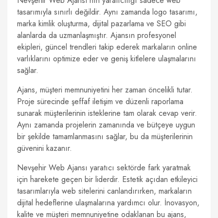
Nevşehir Web Ajansı'nın yaratıcılığı sadece web
tasarımıyla sınırlı değildir. Aynı zamanda logo tasarımı,
marka kimlik oluşturma, dijital pazarlama ve SEO gibi
alanlarda da uzmanlaşmıştır. Ajansın profesyonel
ekipleri, güncel trendleri takip ederek markaların online
varlıklarını optimize eder ve geniş kitlelere ulaşmalarını
sağlar.
Ajans, müşteri memnuniyetini her zaman öncelikli tutar.
Proje sürecinde şeffaf iletişim ve düzenli raporlama
sunarak müşterilerinin isteklerine tam olarak cevap verir.
Aynı zamanda projelerin zamanında ve bütçeye uygun
bir şekilde tamamlanmasını sağlar, bu da müşterilerinin
güvenini kazanır.
Nevşehir Web Ajansı yaratıcı sektörde fark yaratmak
için harekete geçen bir liderdir. Estetik açıdan etkileyici
tasarımlarıyla web sitelerini canlandırırken, markaların
dijital hedeflerine ulaşmalarına yardımcı olur. İnovasyon,
kalite ve müşteri memnuniyetine odaklanan bu ajans,