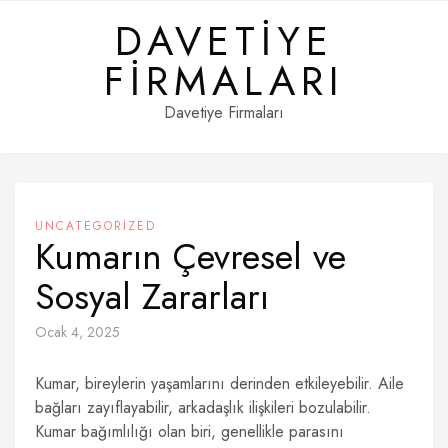
Skip
DAVETIYE
to
content
FIRMALARI
Davetiye Firmaları
UNCATEGORIZED
Kumarın Çevresel ve
Sosyal Zararları
Ocak 4, 2025
Kumar, bireylerin yaşamlarını derinden etkileyebilir. Aile
bağları zayıflayabilir, arkadaşlık ilişkileri bozulabilir.
Kumar bağımlılığı olan biri, genellikle parasını