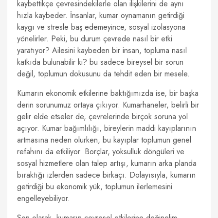
kaybettikçe çevresindekilerle olan ilişkilerini de aynı
hızla kaybeder. İnsanlar, kumar oynamanın getirdiği
kaygı ve stresle baş edemeyince, sosyal izolasyona
yönelirler. Peki, bu durum çevrede nasıl bir etki
yaratıyor? Ailesini kaybeden bir insan, topluma nasıl
katkıda bulunabilir ki? bu sadece bireysel bir sorun
değil, toplumun dokusunu da tehdit eden bir mesele.
Kumarın ekonomik etkilerine baktığımızda ise, bir başka
derin sorunumuz ortaya çıkıyor. Kumarhaneler, belirli bir
gelir elde etseler de, çevrelerinde birçok soruna yol
açıyor. Kumar bağımlılığı, bireylerin maddi kayıplarının
artmasına neden olurken, bu kayıplar toplumun genel
refahını da etkiliyor. Borçlar, yoksulluk döngüleri ve
sosyal hizmetlere olan talep artışı, kumarın arka planda
bıraktığı izlerden sadece birkaçı. Dolayısıyla, kumarın
getirdiği bu ekonomik yük, toplumun ilerlemesini
engelleyebiliyor.
Son olarak, kumarın çevresel etkilerine değinelim.