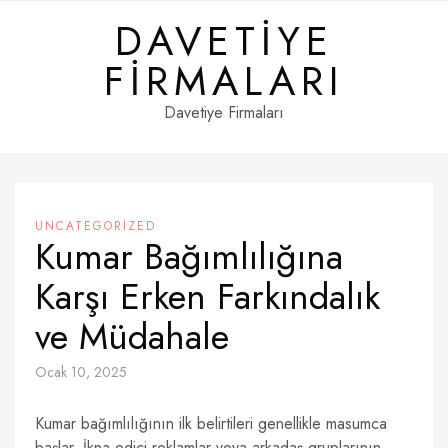
Skip
DAVETIYE
to
content
FIRMALARI
Davetiye Firmaları
UNCATEGORIZED
Kumar Bağımlılığına
Karşı Erken Farkındalık
ve Müdahale
Ocak 10, 2025
Kumar bağımlılığının ilk belirtileri genellikle masumca
başlar. İkna edici reklamlar veya arkadaş gruplarının