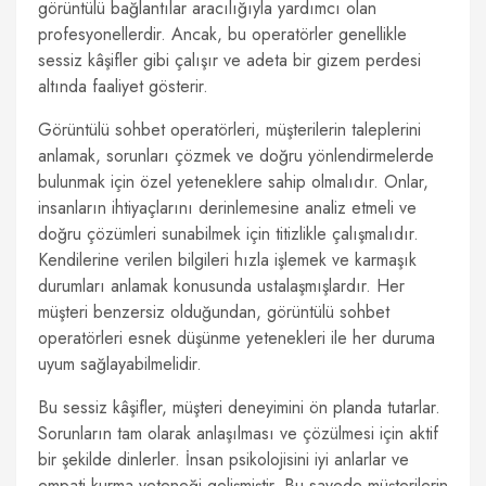
görüntülü bağlantılar aracılığıyla yardımcı olan
profesyonellerdir. Ancak, bu operatörler genellikle
sessiz kâşifler gibi çalışır ve adeta bir gizem perdesi
altında faaliyet gösterir.
Görüntülü sohbet operatörleri, müşterilerin taleplerini
anlamak, sorunları çözmek ve doğru yönlendirmelerde
bulunmak için özel yeteneklere sahip olmalıdır. Onlar,
insanların ihtiyaçlarını derinlemesine analiz etmeli ve
doğru çözümleri sunabilmek için titizlikle çalışmalıdır.
Kendilerine verilen bilgileri hızla işlemek ve karmaşık
durumları anlamak konusunda ustalaşmışlardır. Her
müşteri benzersiz olduğundan, görüntülü sohbet
operatörleri esnek düşünme yetenekleri ile her duruma
uyum sağlayabilmelidir.
Bu sessiz kâşifler, müşteri deneyimini ön planda tutarlar.
Sorunların tam olarak anlaşılması ve çözülmesi için aktif
bir şekilde dinlerler. İnsan psikolojisini iyi anlarlar ve
empati kurma yeteneği gelişmiştir. Bu sayede müşterilerin