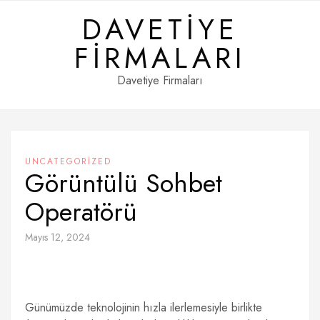
Skip
DAVETIYE
to
content
FIRMALARI
Davetiye Firmaları
UNCATEGORIZED
Görüntülü Sohbet
Operatörü
Mayıs 12, 2024
Günümüzde teknolojinin hızla ilerlemesiyle birlikte