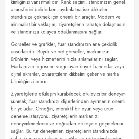
kimliğinizi yansıtmalıdır. Renk seçimi, standınızın genel
atmosferini belirlerken, aydınlatma ise dikkatleri
standınıza çekmek için önemli bir araçtır. Modern ve
minimalist bir yaklaşım, ziyaretçilerin rahatça dolaşmasını
ve standınıza kolayca odaklanmasını sağlar.
Görseller ve grafikler, fuar standınızın ana çekicilik
unsurlarıdır. Büyük ve net görseller, markanızın
ürünlerini veya hizmetlerini hızla anlamalarını sağlar.
Markanızın logosunu vurgulayan büyük bannerlar veya
dijital ekranlar, ziyaretçilerin dikkatini çeker ve marka
bilinirliğinizi artırır.
Ziyaretçilerle etkileşim kurabilecek etkileyici bir deneyim
sunmak, fuar standınızı diğerlerinden ayırmanın önemli
bir yoludur. Örneğin, interaktif bir oyun veya ürün
deneme istasyonu, ziyaretçilerin markanızı
deneyimlemelerini ve doğrudan etkileşime geçmelerini
sağlar. Bu tür deneyimler, ziyaretçilerin standınızda
daha uzun süre kalmasını sağlar ve potansiyel müşteri