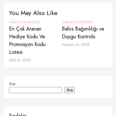
You May Also Like
UNCATEGORIZED
UNCATEGORIZED
En Çok Aranan
Bahis Bağımlılığı ve
Hediye Kodu Ve
Duygu Kontrolü
Promosyon Kodu
Haziran 24, 2025
Listesi
Eylül 14, 2025
Ara
Ara
Sayfalar