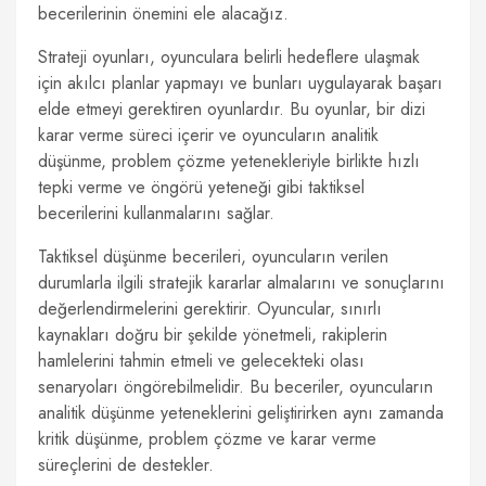
becerilerinin önemini ele alacağız.
Strateji oyunları, oyunculara belirli hedeflere ulaşmak
için akılcı planlar yapmayı ve bunları uygulayarak başarı
elde etmeyi gerektiren oyunlardır. Bu oyunlar, bir dizi
karar verme süreci içerir ve oyuncuların analitik
düşünme, problem çözme yetenekleriyle birlikte hızlı
tepki verme ve öngörü yeteneği gibi taktiksel
becerilerini kullanmalarını sağlar.
Taktiksel düşünme becerileri, oyuncuların verilen
durumlarla ilgili stratejik kararlar almalarını ve sonuçlarını
değerlendirmelerini gerektirir. Oyuncular, sınırlı
kaynakları doğru bir şekilde yönetmeli, rakiplerin
hamlelerini tahmin etmeli ve gelecekteki olası
senaryoları öngörebilmelidir. Bu beceriler, oyuncuların
analitik düşünme yeteneklerini geliştirirken aynı zamanda
kritik düşünme, problem çözme ve karar verme
süreçlerini de destekler.