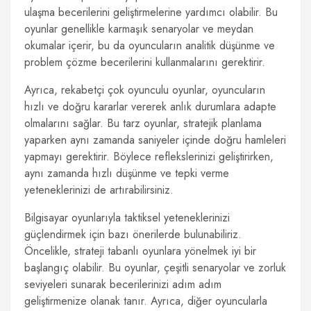
ulaşma becerilerini geliştirmelerine yardımcı olabilir. Bu
oyunlar genellikle karmaşık senaryolar ve meydan
okumalar içerir, bu da oyuncuların analitik düşünme ve
problem çözme becerilerini kullanmalarını gerektirir.
Ayrıca, rekabetçi çok oyunculu oyunlar, oyuncuların
hızlı ve doğru kararlar vererek anlık durumlara adapte
olmalarını sağlar. Bu tarz oyunlar, stratejik planlama
yaparken aynı zamanda saniyeler içinde doğru hamleleri
yapmayı gerektirir. Böylece reflekslerinizi geliştirirken,
aynı zamanda hızlı düşünme ve tepki verme
yeteneklerinizi de artırabilirsiniz.
Bilgisayar oyunlarıyla taktiksel yeteneklerinizi
güçlendirmek için bazı önerilerde bulunabiliriz.
Öncelikle, strateji tabanlı oyunlara yönelmek iyi bir
başlangıç olabilir. Bu oyunlar, çeşitli senaryolar ve zorluk
seviyeleri sunarak becerilerinizi adım adım
geliştirmenize olanak tanır. Ayrıca, diğer oyuncularla