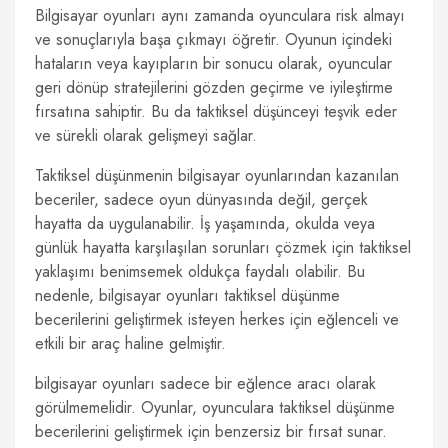
Bilgisayar oyunları aynı zamanda oyunculara risk almayı
ve sonuçlarıyla başa çıkmayı öğretir. Oyunun içindeki
hataların veya kayıpların bir sonucu olarak, oyuncular
geri dönüp stratejilerini gözden geçirme ve iyileştirme
fırsatına sahiptir. Bu da taktiksel düşünceyi teşvik eder
ve sürekli olarak gelişmeyi sağlar.
Taktiksel düşünmenin bilgisayar oyunlarından kazanılan
beceriler, sadece oyun dünyasında değil, gerçek
hayatta da uygulanabilir. İş yaşamında, okulda veya
günlük hayatta karşılaşılan sorunları çözmek için taktiksel
yaklaşımı benimsemek oldukça faydalı olabilir. Bu
nedenle, bilgisayar oyunları taktiksel düşünme
becerilerini geliştirmek isteyen herkes için eğlenceli ve
etkili bir araç haline gelmiştir.
bilgisayar oyunları sadece bir eğlence aracı olarak
görülmemelidir. Oyunlar, oyunculara taktiksel düşünme
becerilerini geliştirmek için benzersiz bir fırsat sunar.