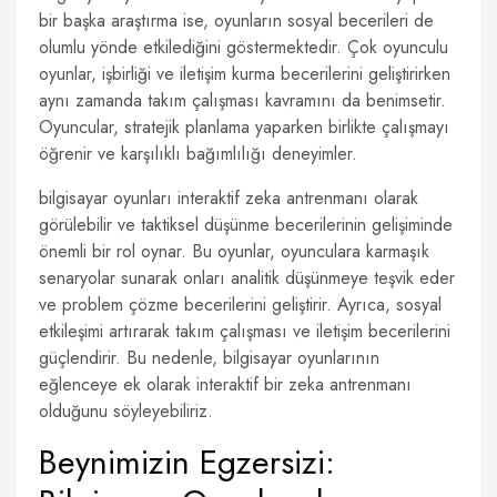
bir başka araştırma ise, oyunların sosyal becerileri de
olumlu yönde etkilediğini göstermektedir. Çok oyunculu
oyunlar, işbirliği ve iletişim kurma becerilerini geliştirirken
aynı zamanda takım çalışması kavramını da benimsetir.
Oyuncular, stratejik planlama yaparken birlikte çalışmayı
öğrenir ve karşılıklı bağımlılığı deneyimler.
bilgisayar oyunları interaktif zeka antrenmanı olarak
görülebilir ve taktiksel düşünme becerilerinin gelişiminde
önemli bir rol oynar. Bu oyunlar, oyunculara karmaşık
senaryolar sunarak onları analitik düşünmeye teşvik eder
ve problem çözme becerilerini geliştirir. Ayrıca, sosyal
etkileşimi artırarak takım çalışması ve iletişim becerilerini
güçlendirir. Bu nedenle, bilgisayar oyunlarının
eğlenceye ek olarak interaktif bir zeka antrenmanı
olduğunu söyleyebiliriz.
Beynimizin Egzersizi: