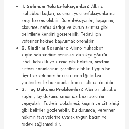
1. Solunum Yolu Enfeksiyonları:
Albino
muhabbet kuşları, solunum yolu enfeksiyonlarına
karşı hassas olabilir. Bu enfeksiyonlar, hapşırma,
öksürme, nefes darlığı ve burun akıntısı gibi
belirtilerle kendini gösterebilir. Tedavi için
veteriner hekime başvurmak önemlidir.
2. Sindirim Sorunları:
Albino muhabbet
kuşlarında sindirim sorunları da sıkça görülür.
İshal, kabızlık ve kusma gibi belirtiler, sindirim
sistemi sorunlarının işaretleri olabilir. Uygun bir
diyet ve veteriner hekimin önerdiği tedavi
yöntemleri ile bu sorunlar kontrol altına alınabilir.
3. Tüy Dökümü Problemleri:
Albino muhabbet
kuşları, tüy dökümü sırasında bazı sorunlar
yaşayabilir. Tüylerin dökülmesi, kaşıntı ve cilt tahrişi
gibi belirtiler gözlenebilir. Bu durumda, veteriner
hekimin tavsiyelerine uyarak uygun bakım ve
tedavi sağlanmalıdır.