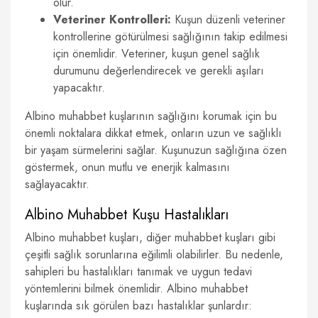
olur.
Veteriner Kontrolleri:
Kuşun düzenli veteriner
kontrollerine götürülmesi sağlığının takip edilmesi
için önemlidir. Veteriner, kuşun genel sağlık
durumunu değerlendirecek ve gerekli aşıları
yapacaktır.
Albino muhabbet kuşlarının sağlığını korumak için bu
önemli noktalara dikkat etmek, onların uzun ve sağlıklı
bir yaşam sürmelerini sağlar. Kuşunuzun sağlığına özen
göstermek, onun mutlu ve enerjik kalmasını
sağlayacaktır.
Albino Muhabbet Kuşu Hastalıkları
Albino muhabbet kuşları, diğer muhabbet kuşları gibi
çeşitli sağlık sorunlarına eğilimli olabilirler. Bu nedenle,
sahipleri bu hastalıkları tanımak ve uygun tedavi
yöntemlerini bilmek önemlidir. Albino muhabbet
kuşlarında sık görülen bazı hastalıklar şunlardır: