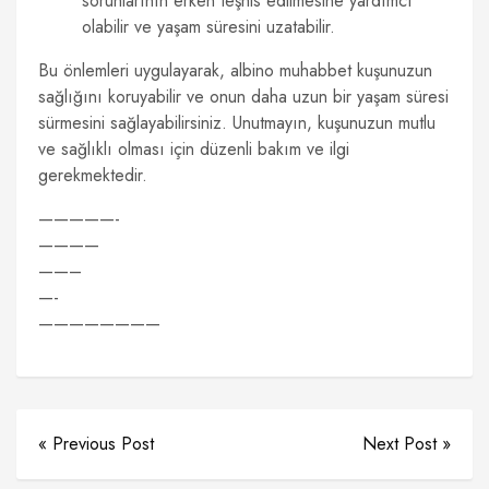
sorunlarının erken teşhis edilmesine yardımcı
olabilir ve yaşam süresini uzatabilir.
Bu önlemleri uygulayarak, albino muhabbet kuşunuzun
sağlığını koruyabilir ve onun daha uzun bir yaşam süresi
sürmesini sağlayabilirsiniz. Unutmayın, kuşunuzun mutlu
ve sağlıklı olması için düzenli bakım ve ilgi
gerekmektedir.
—————-
————
——–
—-
————————
« Previous Post
Next Post »