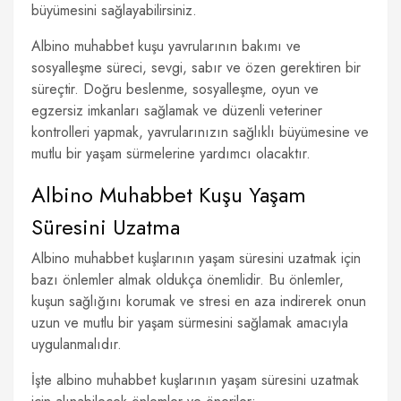
büyümesini sağlayabilirsiniz.
Albino muhabbet kuşu yavrularının bakımı ve
sosyalleşme süreci, sevgi, sabır ve özen gerektiren bir
süreçtir. Doğru beslenme, sosyalleşme, oyun ve
egzersiz imkanları sağlamak ve düzenli veteriner
kontrolleri yapmak, yavrularınızın sağlıklı büyümesine ve
mutlu bir yaşam sürmelerine yardımcı olacaktır.
Albino Muhabbet Kuşu Yaşam
Süresini Uzatma
Albino muhabbet kuşlarının yaşam süresini uzatmak için
bazı önlemler almak oldukça önemlidir. Bu önlemler,
kuşun sağlığını korumak ve stresi en aza indirerek onun
uzun ve mutlu bir yaşam sürmesini sağlamak amacıyla
uygulanmalıdır.
İşte albino muhabbet kuşlarının yaşam süresini uzatmak