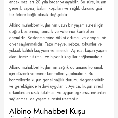
ancak bazıları 20 yıla kadar yaşayabilir. Bu süre, kuşun
genetik yapısı, bakım koşulları ve sağlık durumu gibi
faktörlere bağlı olarak değişebilir.
Albino muhabbet kuşlarının uzun bir yaşam süresi için
doğru beslenme, temizlik ve veteriner kontrolleri
önemlidir. Beslenmelerine dikkat edilmeli ve dengeli bir
diyet sağlanmalıdır. Taze meyve, sebze, tohumlar ve
yüksek kaliteli kuş yemi verilmelidir. Ayrıca, kuşun yaşam
alanı temiz tutulmalı ve hijyenik koşullar sağlanmalıdır.
Albino muhabbet kuşlarının sağlık durumunu korumak
için düzenli veteriner kontrolleri yapılmalıdır. Bu
kontrollerde kuşun genel sağlık durumu değerlendirilir
ve gerektiğinde tedavi uygulanır. Ayrıca, kuşun stresli
ortamlardan uzak tutulması ve uygun egzersiz imkanları
sağlanması da yaşam süresini uzatabilir.
Albino Muhabbet Kuşu