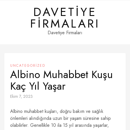
Skip
DAVETIYE
to
content
FIRMALARI
Davetiye Firmaları
UNCATEGORIZED
Albino Muhabbet Kuşu
Kaç Yıl Yaşar
Ekim 7, 2023
Albino muhabbet kuşları, doğru bakım ve sağlık
önlemleri alındığında uzun bir yaşam süresine sahip
olabilirler. Genellikle 10 ila 15 yıl arasında yaşarlar,