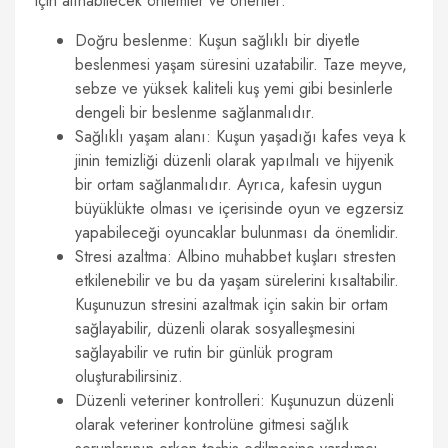
için alınabilecek önlemler ve öneriler:
Doğru beslenme: Kuşun sağlıklı bir diyetle
beslenmesi yaşam süresini uzatabilir. Taze meyve,
sebze ve yüksek kaliteli kuş yemi gibi besinlerle
dengeli bir beslenme sağlanmalıdır.
Sağlıklı yaşam alanı: Kuşun yaşadığı kafes veya k
jinin temizliği düzenli olarak yapılmalı ve hijyenik
bir ortam sağlanmalıdır. Ayrıca, kafesin uygun
büyüklükte olması ve içerisinde oyun ve egzersiz
yapabileceği oyuncaklar bulunması da önemlidir.
Stresi azaltma: Albino muhabbet kuşları stresten
etkilenebilir ve bu da yaşam sürelerini kısaltabilir.
Kuşunuzun stresini azaltmak için sakin bir ortam
sağlayabilir, düzenli olarak sosyalleşmesini
sağlayabilir ve rutin bir günlük program
oluşturabilirsiniz.
Düzenli veteriner kontrolleri: Kuşunuzun düzenli
olarak veteriner kontrolüne gitmesi sağlık