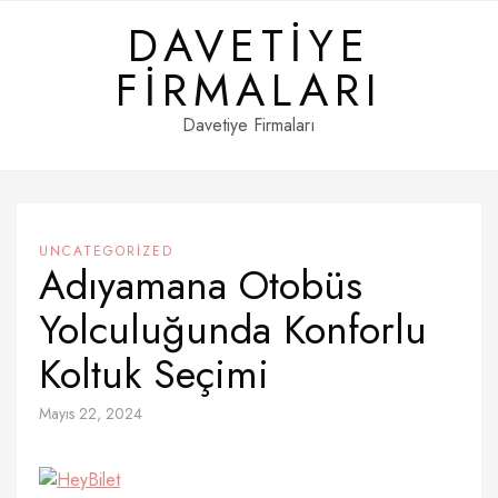
Skip
DAVETIYE
to
content
FIRMALARI
Davetiye Firmaları
UNCATEGORIZED
Adıyamana Otobüs
Yolculuğunda Konforlu
Koltuk Seçimi
Mayıs 22, 2024