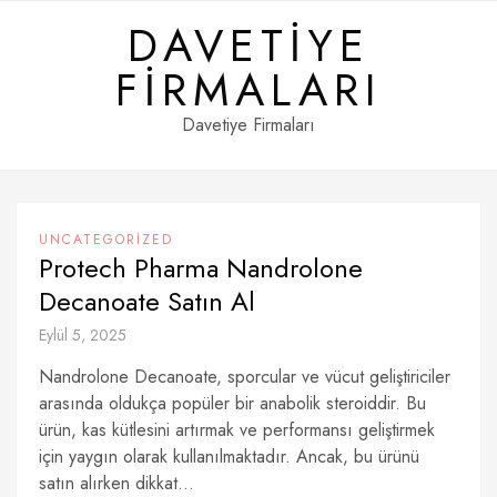
Skip
DAVETIYE
to
content
FIRMALARI
Davetiye Firmaları
UNCATEGORIZED
Protech Pharma Nandrolone
Decanoate Satın Al
Eylül 5, 2025
Nandrolone Decanoate, sporcular ve vücut geliştiriciler
arasında oldukça popüler bir anabolik steroiddir. Bu
ürün, kas kütlesini artırmak ve performansı geliştirmek
için yaygın olarak kullanılmaktadır. Ancak, bu ürünü
satın alırken dikkat...