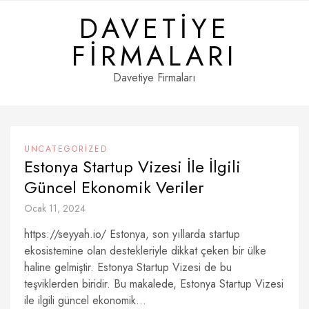
Skip
DAVETIYE
to
content
FIRMALARI
Davetiye Firmaları
UNCATEGORIZED
Estonya Startup Vizesi İle İlgili
Güncel Ekonomik Veriler
Ocak 11, 2024
https://seyyah.io/ Estonya, son yıllarda startup
ekosistemine olan destekleriyle dikkat çeken bir ülke
haline gelmiştir. Estonya Startup Vizesi de bu
teşviklerden biridir. Bu makalede, Estonya Startup Vizesi
ile ilgili güncel ekonomik...